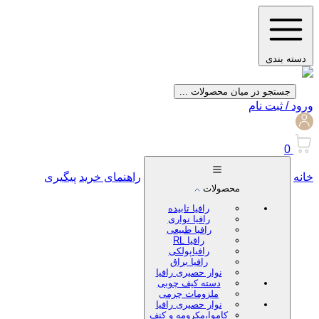
دسته بندی
جستجو در میان محصولات ...
ورود / ثبت نام
0
خانه
راهنمای خرید
پیگیری
محصولات
رافیا تابیده
رافیا نواری
رافیا طبیعی
رافیا RL
رافیاپولکی
رافیا براق
نوار حصیری رافیا
دسته کیف چوبی
ملزومات چرمی
نوار حصیری رافیا
کاموا،مکرومه و کنف