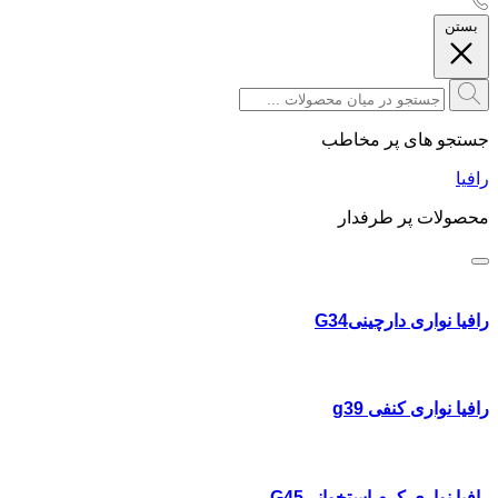
بستن
جستجو های پر مخاطب
رافیا
محصولات پر طرفدار
رافیا نواری دارچینیG34
رافیا نواری کنفی g39
رافیا نواری کرم استخوانیG45