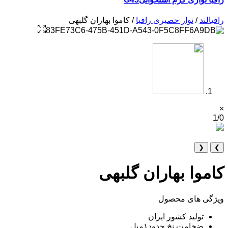
رافیالند
/
نوار حصیری رافیا
/ کاموا بهاران گلبهی
×
1/0
❮
❯
کاموا بهاران گلبهی
ویژگی های محصول
تولید کشور ایران
ضخامت نخ حدود۱میل