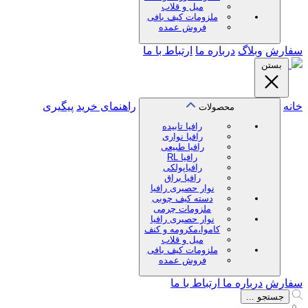
میل و قلاب
ملزومات کیف بافی
فروش عمده
سفارش
وبلاگ
درباره ما
ارتباط با ما
بستن
خانه
راهنمای خرید
پیگیری
محصولات
رافیا تابیده
رافیا نواری
رافیا طبیعی
رافیا RL
رافیاپولکی
رافیا براق
نوار حصیری رافیا
دسته کیف چوبی
ملزومات چرمی
نوار حصیری رافیا
کاموا،مکرومه و کنف
میل و قلاب
ملزومات کیف بافی
فروش عمده
سفارش
درباره ما
ارتباط با ما
جستجو ...