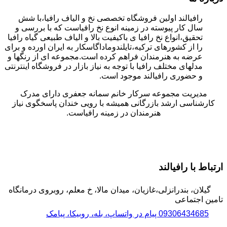
رافیالند اولین فروشگاه تخصصی نخ و الیاف رافیا،با شش
سال کار پیوسته در زمینه انوع نخ رافیاست که با بررسی و
تحقیق،انواع نخ رافیا ی باکیفیت بالا و الیاف طبیعی گیاه رافیا
را از کشورهای ترکیه،تایلندوماداگاسکار به ایران اورده و برای
عرضه به هنرمندان فراهم کرده است.مجموعه ای از رنگها و
مدلهای مختلف رافیا با توجه به نیاز بازار در فروشگاه اینترنتی
و حضوری رافیالند موجود است.
مدیریت مجموعه سرکار خانم سمانه جعفری دارای مدرک
کارشناسی ارشد بازرگانی همیشه با رویی خندان پاسخگوی نیاز
هنرمندان در زمینه رافیاست.
ارتباط با رافیالند
گیلان، بندرانزلی،غازیان، میدان مالا، خ معلم، روبروی درمانگاه
تامین اجتماعی
09306434685 پیام در واتساپ، بله، روبیکا، پیامک