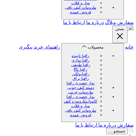
میل و قلاب
ملزومات کیف بافی
فروش عمده
سفارش
وبلاگ
درباره ما
ارتباط با ما
بستن
خانه
راهنمای خرید
پیگیری
محصولات
رافیا تابیده
رافیا نواری
رافیا طبیعی
رافیا RL
رافیاپولکی
رافیا براق
نوار حصیری رافیا
دسته کیف چوبی
ملزومات چرمی
نوار حصیری رافیا
کاموا،مکرومه و کنف
میل و قلاب
ملزومات کیف بافی
فروش عمده
سفارش
درباره ما
ارتباط با ما
جستجو ...