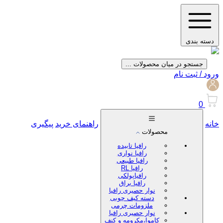
دسته بندی
جستجو در میان محصولات ...
ورود / ثبت نام
0
خانه
راهنمای خرید
پیگیری
محصولات
رافیا تابیده
رافیا نواری
رافیا طبیعی
رافیا RL
رافیاپولکی
رافیا براق
نوار حصیری رافیا
دسته کیف چوبی
ملزومات چرمی
نوار حصیری رافیا
کاموا،مکرومه و کنف