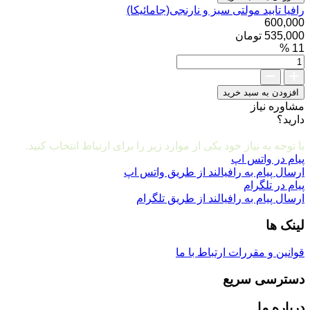
سبز
رافیا تابید مولتی سبز و نارنجی(جامائیکا)
و
600,000
نارنجی(جامائیکا)
535,000 تومان
عدد
11 %
رافیا
تابید
مولتی
افزودن به سبد خرید
سبز
مشاوره نیاز
و
دارید؟
نارنجی(جامائیکا)
مشاوره و ارتباط با ما
عدد
با توجه به نیاز خود یکی از موارد زیر را برای ارتباط انتخاب کنید.
پیام در واتس اپ
ارسال پیام به رافیالند از طریق واتس اپ
پیام در تلگرام
ارسال پیام به رافیالند از طریق تلگرام
لینک ها
قوانین و مقررات
ارتباط با ما
دسترسی سریع
درباره ما