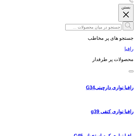
بستن
جستجو های پر مخاطب
رافیا
محصولات پر طرفدار
رافیا نواری دارچینیG34
رافیا نواری کنفی g39
رافیا نواری کرم استخوانیG45