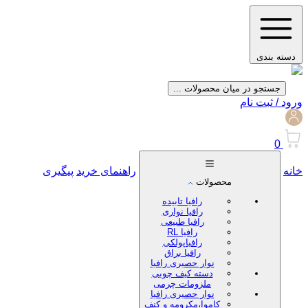
دسته بندی
جستجو در میان محصولات ...
ورود / ثبت نام
0
خانه
راهنمای خرید
پیگیری
محصولات
رافیا تابیده
رافیا نواری
رافیا طبیعی
رافیا RL
رافیاپولکی
رافیا براق
نوار حصیری رافیا
دسته کیف چوبی
ملزومات چرمی
نوار حصیری رافیا
کاموا،مکرومه و کنف