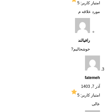
امتیاز کاربر:
5
مورد علاقه م
رافیالند
خوشحالیم?
fatemeh
آذر 7, 1403
امتیاز کاربر:
5
عالی