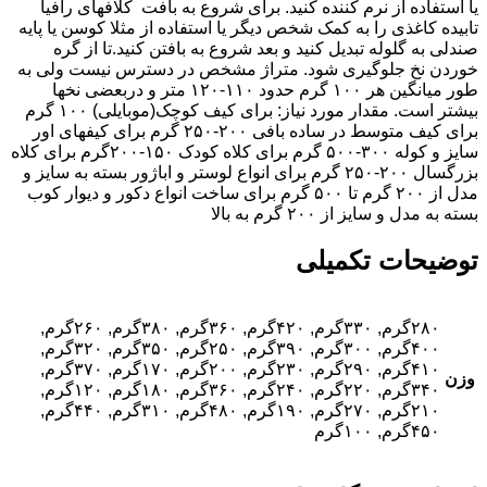
یا استفاده از نرم کننده کنید. برای شروع به بافت کلافهای رافیا
تابیده کاغذی را به کمک شخص دیگر یا استفاده از مثلا کوسن یا پایه
صندلی به گلوله تبدیل کنید و بعد شروع به بافتن کنید.تا از گره
خوردن نخ جلوگیری شود. متراژ مشخص در دسترس نیست ولی به
طور میانگین هر ۱۰۰ گرم حدود ۱۱۰-۱۲۰ متر و دربعضی نخها
بیشتر است. مقدار مورد نیاز: برای کیف کوچک(موبایلی) ۱۰۰ گرم
برای کیف متوسط در ساده بافی ۲۰۰-۲۵۰ گرم برای کیفهای اور
سایز و کوله ۳۰۰-۵۰۰ گرم برای کلاه کودک ۱۵۰-۲۰۰گرم برای کلاه
بزرگسال ۲۰۰-۲۵۰ گرم برای انواع لوستر و اباژور بسته به سایز و
مدل از ۲۰۰ گرم تا ۵۰۰ گرم برای ساخت انواع دکور و دیوار کوب
بسته به مدل و سایز از ۲۰۰ گرم به بالا
توضیحات تکمیلی
۲۸۰گرم, ۳۳۰گرم, ۴۲۰گرم, ۳۶۰گرم, ۳۸۰گرم, ۲۶۰گرم,
۴۰۰گرم, ۳۰۰گرم, ۳۹۰گرم, ۲۵۰گرم, ۳۵۰گرم, ۳۲۰گرم,
۴۱۰گرم, ۲۹۰گرم, ۲۳۰گرم, ۲۰۰گرم, ۱۷۰گرم, ۳۷۰گرم,
وزن
۳۴۰گرم, ۲۲۰گرم, ۲۴۰گرم, ۳۶۰گرم, ۱۸۰گرم, ۱۲۰گرم,
۲۱۰گرم, ۲۷۰گرم, ۱۹۰گرم, ۴۸۰گرم, ۳۱۰گرم, ۴۴۰گرم,
۴۵۰گرم, ۱۰۰گرم