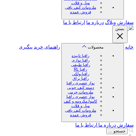
میل و قلاب
ملزومات کیف بافی
فروش عمده
سفارش
وبلاگ
درباره ما
ارتباط با ما
بستن
خانه
راهنمای خرید
پیگیری
محصولات
رافیا تابیده
رافیا نواری
رافیا طبیعی
رافیا RL
رافیاپولکی
رافیا براق
نوار حصیری رافیا
دسته کیف چوبی
ملزومات چرمی
نوار حصیری رافیا
کاموا،مکرومه و کنف
میل و قلاب
ملزومات کیف بافی
فروش عمده
سفارش
درباره ما
ارتباط با ما
جستجو ...