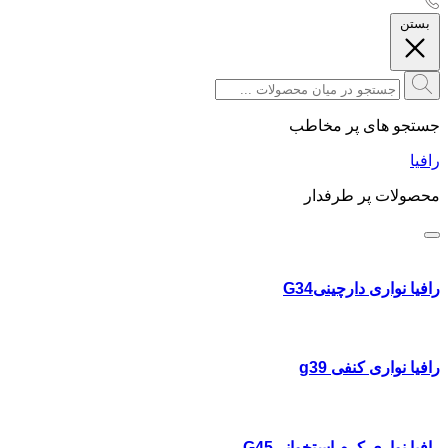
بستن
جستجو های پر مخاطب
رافیا
محصولات پر طرفدار
رافیا نواری دارچینیG34
رافیا نواری کنفی g39
رافیا نواری کرم استخوانیG45