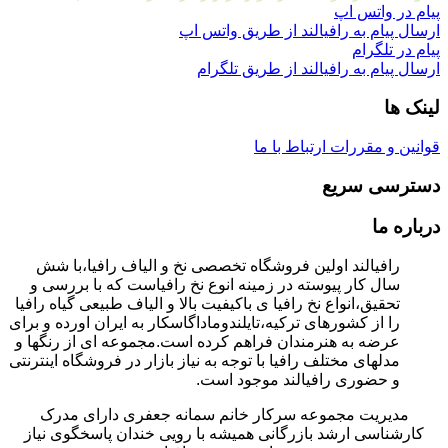
پیام در واتس اپ
ارسال پیام به رافیالند از طریق واتس اپ
پیام در تلگرام
ارسال پیام به رافیالند از طریق تلگرام
لینک ها
قوانین و مقررات
ارتباط با ما
دسترسی سریع
درباره ما
رافیالند اولین فروشگاه تخصصی نخ و الیاف رافیا،با شش
سال کار پیوسته در زمینه انوع نخ رافیاست که با بررسی و
تحقیق،انواع نخ رافیا ی باکیفیت بالا و الیاف طبیعی گیاه رافیا
را از کشورهای ترکیه،تایلندوماداگاسکار به ایران اورده و برای
عرضه به هنرمندان فراهم کرده است.مجموعه ای از رنگها و
مدلهای مختلف رافیا با توجه به نیاز بازار در فروشگاه اینترنتی
و حضوری رافیالند موجود است.
مدیریت مجموعه سرکار خانم سمانه جعفری دارای مدرک
کارشناسی ارشد بازرگانی همیشه با رویی خندان پاسخگوی نیاز