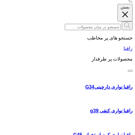
بستن
جستجو های پر مخاطب
رافیا
محصولات پر طرفدار
رافیا نواری دارچینیG34
رافیا نواری کنفی g39
رافیا نواری کرم استخوانیG45