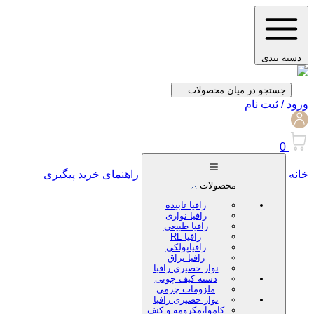
دسته بندی
جستجو در میان محصولات ...
ورود / ثبت نام
0
خانه
راهنمای خرید
پیگیری
محصولات
رافیا تابیده
رافیا نواری
رافیا طبیعی
رافیا RL
رافیاپولکی
رافیا براق
نوار حصیری رافیا
دسته کیف چوبی
ملزومات چرمی
نوار حصیری رافیا
کاموا،مکرومه و کنف