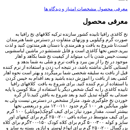
معرفی محصول
مشخصات
امتیاز و دیدگاه ها
معرفی محصول
نخ کاغذی رافیا تابیده کشور سازنده ترکیه کلافهای نخ رافیا به
صورت گرم وکیلویی و وزنهای متفاوت در دسترس شما هنرمندان
است،تا شروع به بافت و هنرمندی با دستان هنرمندتون کنید و لذت
ببرید.جنس نخها کاغذی است و قابل شستشو در ماشین لباسشویی
نیست.خیس شدن با آب میتواند از کیفیت نخ شما بکاهد و اهار
موجود در نخ را از بین ببرد و بافت نرم و شلی به شما بدهد و
ایستایی کامل نداشته باشد، در نتیجه آب زدن و استفاده از نرم کننده
قبل از بافت به سلیقه شخصی شما برمیگردد و بهتر است نحوه اهار
کشی بعد از بافت را اموزش دیده باشید و بعد اقدام به خیس کردن
یا استفاده از نرم کننده کنید. برای شروع به بافت کلافهای رافیا
تابیده کاغذی را به کمک شخص دیگر یا استفاده از مثلا کوسن یا پایه
صندلی به گلوله تبدیل کنید و بعد شروع به بافتن کنید.تا از گره
خوردن نخ جلوگیری شود. متراژ مشخص در دسترس نیست ولی به
طور میانگین هر ۱۰۰ گرم حدود ۱۱۰-۱۲۰ متر و دربعضی نخها
بیشتر است. مقدار مورد نیاز: برای کیف کوچک(موبایلی) ۱۰۰ گرم
برای کیف متوسط در ساده بافی ۲۰۰-۲۵۰ گرم برای کیفهای اور
سایز و کوله ۳۰۰-۵۰۰ گرم برای کلاه کودک ۱۵۰-۲۰۰گرم برای کلاه
بزرگسال ۲۰۰-۲۵۰ گرم برای انواع لوستر و اباژور بسته به سایز و