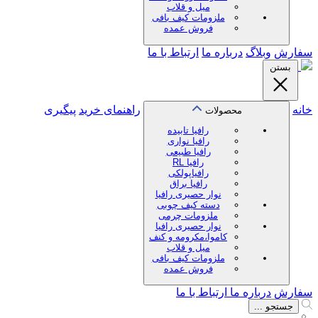
میل و قلاب
ملزومات کیف بافی
فروش عمده
سفارش
وبلاگ
درباره ما
ارتباط با ما
بستن
خانه
راهنمای خرید
پیگیری
محصولات
رافیا تابیده
رافیا نواری
رافیا طبیعی
رافیا RL
رافیاپولکی
رافیا براق
نوار حصیری رافیا
دسته کیف چوبی
ملزومات چرمی
نوار حصیری رافیا
کاموا،مکرومه و کنف
میل و قلاب
ملزومات کیف بافی
فروش عمده
سفارش
درباره ما
ارتباط با ما
جستجو ...