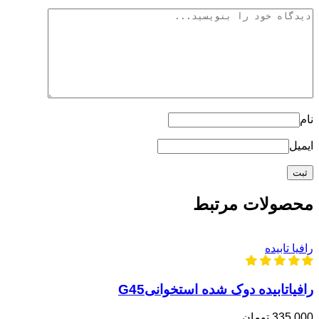
نام
ایمیل
محصولات مرتبط
رافیا تابیده
رافیاتابیده دوک شده استخوانیG45
335,000 تومان