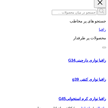
جستجو های پر مخاطب
رافیا
محصولات پر طرفدار
رافیا نواری دارچینیG34
رافیا نواری کنفی g39
رافیا نواری کرم استخوانیG45