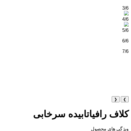
3/6
4/6
5/6
6/6
7/6
❮
❯
کلاف رافیاتابیده سرخابی
ویژگی های محصول