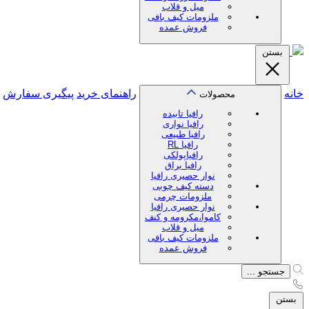
میل و قلاب
ملزومات کیف بافی
فروش عمده
بستن
خانه
راهنمای خرید
پیگیری سفارش
محصولات
رافیا تابیده
رافیا نواری
رافیا طبیعی
رافیا RL
رافیاپولکی
رافیا براق
نوار حصیری رافیا
دسته کیف چوبی
ملزومات چرمی
نوار حصیری رافیا
کاموا،مکرومه و کنف
میل و قلاب
ملزومات کیف بافی
فروش عمده
جستجو ...
بستن