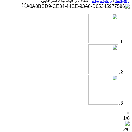
رافیالند
/
رافیا تابیده
/ کلاف رافیاتابیده سرخابی
×
1/6
2/6