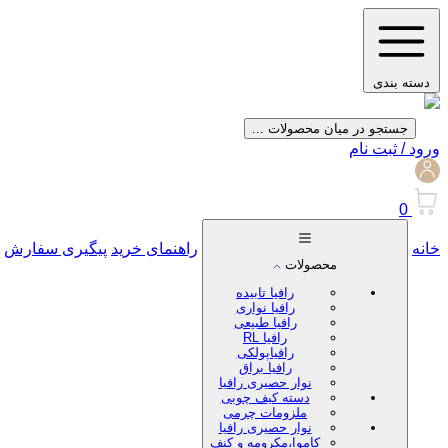
دسته بندی
جستجو در میان محصولات ...
ورود / ثبت نام
0
خانه
راهنمای خرید
پیگیری سفارش
محصولات
رافیا تابیده
رافیا نواری
رافیا طبیعی
رافیا RL
رافیاپولکی
رافیا براق
نوار حصیری رافیا
دسته کیف چوبی
ملزومات چرمی
نوار حصیری رافیا
کاموا،مکرومه و کنف