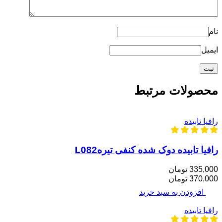
نام
ایمیل
محصولات مرتبط
رافیا تابیده
رافیا تابیده دوک شده کنفی تیرهL082
335,000 تومان
370,000 تومان
افزودن به سبد خرید
رافیا تابیده