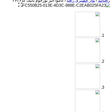
رافیالند
/
نوار حصیری رافیا
/ کاموا الیز بورجوم باتیک کد۲۶۲۶