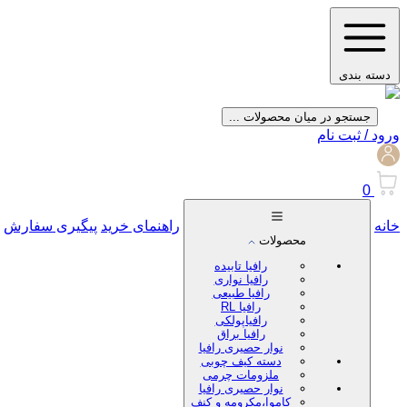
دسته بندی
جستجو در میان محصولات ...
ورود / ثبت نام
0
خانه
راهنمای خرید
پیگیری سفارش
محصولات
رافیا تابیده
رافیا نواری
رافیا طبیعی
رافیا RL
رافیاپولکی
رافیا براق
نوار حصیری رافیا
دسته کیف چوبی
ملزومات چرمی
نوار حصیری رافیا
کاموا،مکرومه و کنف