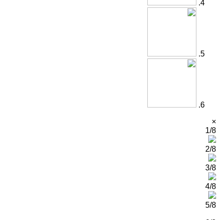
×
1/8
2/8
3/8
4/8
5/8