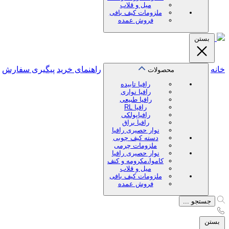
میل و قلاب
ملزومات کیف بافی
فروش عمده
بستن
خانه
راهنمای خرید
پیگیری سفارش
محصولات
رافیا تابیده
رافیا نواری
رافیا طبیعی
رافیا RL
رافیاپولکی
رافیا براق
نوار حصیری رافیا
دسته کیف چوبی
ملزومات چرمی
نوار حصیری رافیا
کاموا،مکرومه و کنف
میل و قلاب
ملزومات کیف بافی
فروش عمده
جستجو ...
بستن