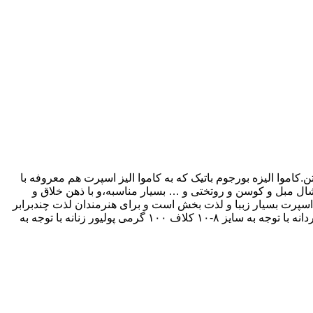
.کاموا الیزه بورجوم باتیک که به کاموا الیز اسپرت هم معروفه با
ع شال مبل و کوسن و روتختی و … بسیار مناسبه،و با ذهن خلاق و
یزه اسپرت بسیار زببا و لذت بخش است و برای هنرمندان لذت چندبرابر
بافت وخلق هنر رو به ارمغان میاره. مقدار موردنیاز بافت برای: کلاه ساده یک کلاف۱۰۰ گرمی شالگردن ساده دوکلاف ۱۰۰ گرمی پولیور مردانه با توجه به سایز ۸-۱۰ کلاف ۱۰۰ گرمی پولیور زنانه با توجه به