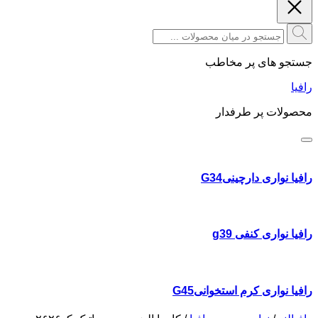
جستجو های پر مخاطب
رافیا
محصولات پر طرفدار
رافیا نواری دارچینیG34
رافیا نواری کنفی g39
رافیا نواری کرم استخوانیG45