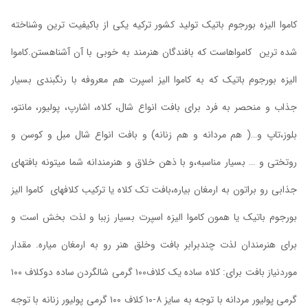
کاموا الیزه بورجوم باتیک تولید کشور ترکیه یکی از باکیفیت ترین وشناخته
شده ترین کامواهاست که بافندگان هنرمند به خوبی با آن آشناهستن.کاموا
الیزه بورجوم باتیک که به کاموا الیز اسپرت هم معروفه با رنگبندی بسیار
جذاب و منحصر به فرد برای بافت انواع شال، کلاه، اشارپ، پولیور، مانتو،
بلوز،تاپ و…( هم مردانه و هم زنانه) و بافت انواع شال مبل و کوسن و
روتختی و … بسیار مناسبه،و با ذهن خلاق و هنرمندانه شما میتونه بافتهای
جذابی رو براتون به ارمغان بیاره،بافت تک کلاه یا ترکیب کلافهای کاموا الیز
بورجوم باتیک یا همون کاموا الیزه اسپرت بسیار زببا و لذت بخش است و
برای هنرمندان لذت چندبرابر بافت وخلق هنر رو به ارمغان میاره. مقدار
موردنیاز بافت برای: کلاه ساده یک کلاف۱۰۰ گرمی شالگردن ساده دوکلاف ۱۰۰
گرمی پولیور مردانه با توجه به سایز ۸-۱۰ کلاف ۱۰۰ گرمی پولیور زنانه با توجه