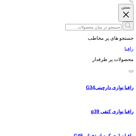
بستن
جستجو های پر مخاطب
رافیا
محصولات پر طرفدار
رافیا نواری دارچینیG34
رافیا نواری کنفی g39
رافیا نواری کرم استخوانیG45