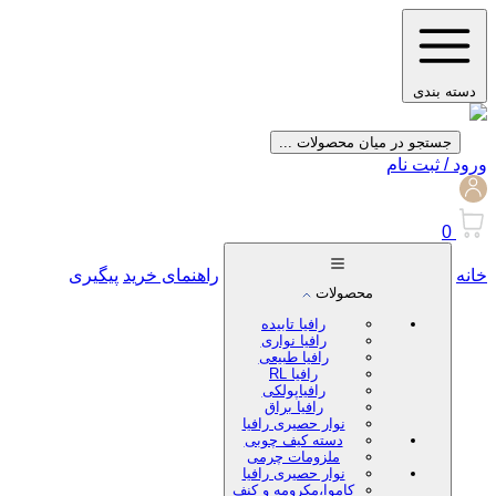
دسته بندی
جستجو در میان محصولات ...
ورود / ثبت نام
0
خانه
راهنمای خرید
پیگیری
محصولات
رافیا تابیده
رافیا نواری
رافیا طبیعی
رافیا RL
رافیاپولکی
رافیا براق
نوار حصیری رافیا
دسته کیف چوبی
ملزومات چرمی
نوار حصیری رافیا
کاموا،مکرومه و کنف