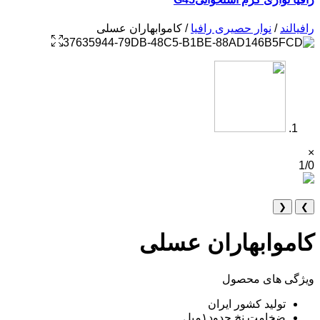
رافیالند
/
نوار حصیری رافیا
/ کاموابهاران عسلی
×
1/0
❮
❯
کاموابهاران عسلی
ویژگی های محصول
تولید کشور ایران
ضخامت نخ حدود۱میل