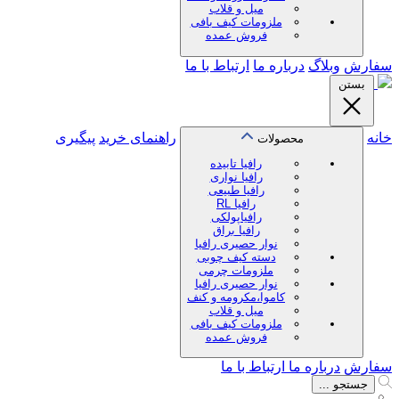
میل و قلاب
ملزومات کیف بافی
فروش عمده
سفارش
وبلاگ
درباره ما
ارتباط با ما
بستن
خانه
راهنمای خرید
پیگیری
محصولات
رافیا تابیده
رافیا نواری
رافیا طبیعی
رافیا RL
رافیاپولکی
رافیا براق
نوار حصیری رافیا
دسته کیف چوبی
ملزومات چرمی
نوار حصیری رافیا
کاموا،مکرومه و کنف
میل و قلاب
ملزومات کیف بافی
فروش عمده
سفارش
درباره ما
ارتباط با ما
جستجو ...