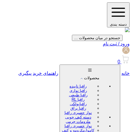
دسته بندی
جستجو در میان محصولات ...
ورود / ثبت نام
0
خانه
راهنمای خرید
پیگیری
محصولات
رافیا تابیده
رافیا نواری
رافیا طبیعی
رافیا RL
رافیاپولکی
رافیا براق
نوار حصیری رافیا
دسته کیف چوبی
ملزومات چرمی
نوار حصیری رافیا
کاموا،مکرومه و کنف