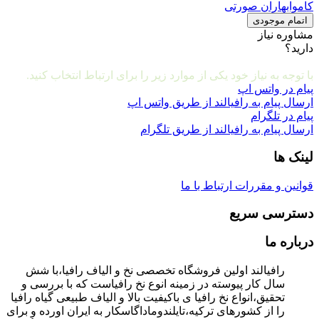
کاموابهاران صورتی
اتمام موجودی
مشاوره نیاز
دارید؟
مشاوره و ارتباط با ما
با توجه به نیاز خود یکی از موارد زیر را برای ارتباط انتخاب کنید.
پیام در واتس اپ
ارسال پیام به رافیالند از طریق واتس اپ
پیام در تلگرام
ارسال پیام به رافیالند از طریق تلگرام
لینک ها
قوانین و مقررات
ارتباط با ما
دسترسی سریع
درباره ما
رافیالند اولین فروشگاه تخصصی نخ و الیاف رافیا،با شش
سال کار پیوسته در زمینه انوع نخ رافیاست که با بررسی و
تحقیق،انواع نخ رافیا ی باکیفیت بالا و الیاف طبیعی گیاه رافیا
را از کشورهای ترکیه،تایلندوماداگاسکار به ایران اورده و برای