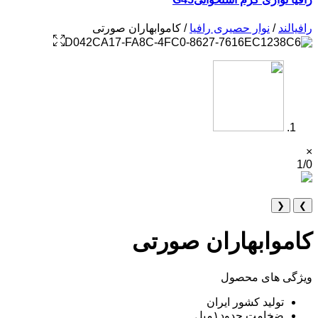
رافیالند
/
نوار حصیری رافیا
/ کاموابهاران صورتی
×
1/0
❮
❯
کاموابهاران صورتی
ویژگی های محصول
تولید کشور ایران
ضخامت حدود۱میل