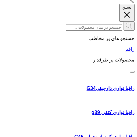
بستن
جستجو های پر مخاطب
رافیا
محصولات پر طرفدار
رافیا نواری دارچینیG34
رافیا نواری کنفی g39
رافیا نواری کرم استخوانیG45