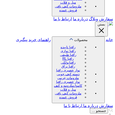
میل و قلاب
ملزومات کیف بافی
فروش عمده
سفارش
وبلاگ
درباره ما
ارتباط با ما
بستن
خانه
راهنمای خرید
پیگیری
محصولات
رافیا تابیده
رافیا نواری
رافیا طبیعی
رافیا RL
رافیاپولکی
رافیا براق
نوار حصیری رافیا
دسته کیف چوبی
ملزومات چرمی
نوار حصیری رافیا
کاموا،مکرومه و کنف
میل و قلاب
ملزومات کیف بافی
فروش عمده
سفارش
درباره ما
ارتباط با ما
جستجو ...