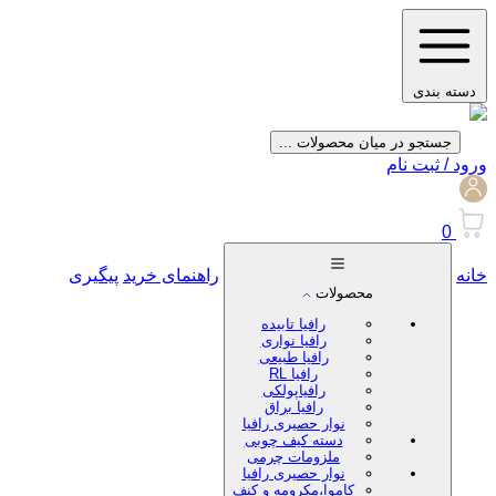
دسته بندی
جستجو در میان محصولات ...
ورود / ثبت نام
0
خانه
راهنمای خرید
پیگیری
محصولات
رافیا تابیده
رافیا نواری
رافیا طبیعی
رافیا RL
رافیاپولکی
رافیا براق
نوار حصیری رافیا
دسته کیف چوبی
ملزومات چرمی
نوار حصیری رافیا
کاموا،مکرومه و کنف