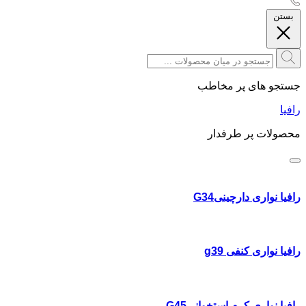
بستن
جستجو های پر مخاطب
رافیا
محصولات پر طرفدار
رافیا نواری دارچینیG34
رافیا نواری کنفی g39
رافیا نواری کرم استخوانیG45