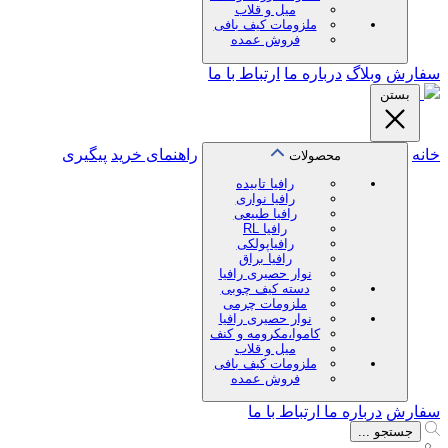
میل و قلاب
ملزومات کیف بافی
فروش عمده
سفارش
وبلاگ
درباره ما
ارتباط با ما
بستن
خانه
راهنمای خرید
پیگیری
محصولات
رافیا تابیده
رافیا نواری
رافیا طبیعی
رافیا RL
رافیاپولکی
رافیا براق
نوار حصیری رافیا
دسته کیف چوبی
ملزومات چرمی
نوار حصیری رافیا
کاموا،مکرومه و کنف
میل و قلاب
ملزومات کیف بافی
فروش عمده
سفارش
درباره ما
ارتباط با ما
جستجو ...