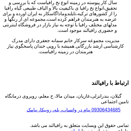
سال کار پیوسته در زمینه انوع نخ رافیاست که با بررسی و
تحقیق،انواع نخ رافیا ی باکیفیت بالا و الیاف طبیعی گیاه رافیا
را از کشورهای ترکیه،تایلندوماداگاسکار به ایران اورده و برای
عرضه به هنرمندان فراهم کرده است.مجموعه ای از رنگها و
مدلهای مختلف رافیا با توجه به نیاز بازار در فروشگاه اینترنتی
و حضوری رافیالند موجود است.
مدیریت مجموعه سرکار خانم سمانه جعفری دارای مدرک
کارشناسی ارشد بازرگانی همیشه با رویی خندان پاسخگوی نیاز
هنرمندان در زمینه رافیاست.
ارتباط با رافیالند
گیلان، بندرانزلی،غازیان، میدان مالا، خ معلم، روبروی درمانگاه
تامین اجتماعی
09306434685 پیام در واتساپ، بله، روبیکا، پیامک
تمامی حقوق این وبسایت متعلق به رافیالند می باشد.
طراحی و پشتیبانی توسط
ایران
وبر