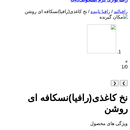
رافیالند
/
رافیا تابیده
/ نخ کاغذی(رافیا)نسکافه ای روشن
×
1/0
❮
❯
نخ کاغذی(رافیا)نسکافه ای
روشن
ویژگی های محصول