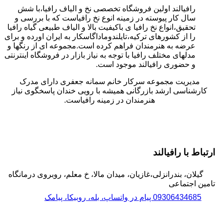
رافیالند اولین فروشگاه تخصصی نخ و الیاف رافیا،با شش
سال کار پیوسته در زمینه انوع نخ رافیاست که با بررسی و
تحقیق،انواع نخ رافیا ی باکیفیت بالا و الیاف طبیعی گیاه رافیا
را از کشورهای ترکیه،تایلندوماداگاسکار به ایران اورده و برای
عرضه به هنرمندان فراهم کرده است.مجموعه ای از رنگها و
مدلهای مختلف رافیا با توجه به نیاز بازار در فروشگاه اینترنتی
و حضوری رافیالند موجود است.
مدیریت مجموعه سرکار خانم سمانه جعفری دارای مدرک
کارشناسی ارشد بازرگانی همیشه با رویی خندان پاسخگوی نیاز
هنرمندان در زمینه رافیاست.
ارتباط با رافیالند
گیلان، بندرانزلی،غازیان، میدان مالا، خ معلم، روبروی درمانگاه
تامین اجتماعی
09306434685 پیام در واتساپ، بله، روبیکا، پیامک