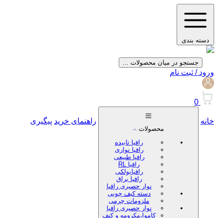
دسته بندی
جستجو در میان محصولات ...
ورود / ثبت نام
0
خانه
راهنمای خرید
پیگیری
محصولات
رافیا تابیده
رافیا نواری
رافیا طبیعی
رافیا RL
رافیاپولکی
رافیا براق
نوار حصیری رافیا
دسته کیف چوبی
ملزومات چرمی
نوار حصیری رافیا
کاموا،مکرومه و کنف