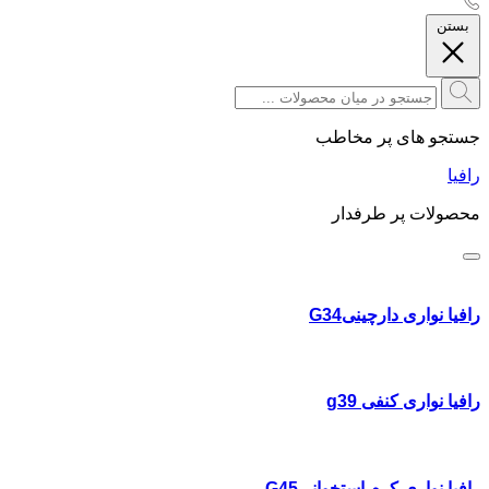
بستن
جستجو های پر مخاطب
رافیا
محصولات پر طرفدار
رافیا نواری دارچینیG34
رافیا نواری کنفی g39
رافیا نواری کرم استخوانیG45