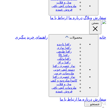
میل و قلاب
ملزومات کیف بافی
فروش عمده
سفارش
وبلاگ
درباره ما
ارتباط با ما
بستن
خانه
راهنمای خرید
پیگیری
محصولات
رافیا تابیده
رافیا نواری
رافیا طبیعی
رافیا RL
رافیاپولکی
رافیا براق
نوار حصیری رافیا
دسته کیف چوبی
ملزومات چرمی
نوار حصیری رافیا
کاموا،مکرومه و کنف
میل و قلاب
ملزومات کیف بافی
فروش عمده
سفارش
درباره ما
ارتباط با ما
جستجو ...