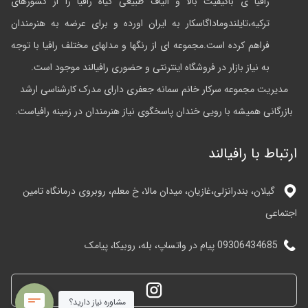
رافیا ی باکیفیت بالا و الیاف طبیعی گیاه رافیا را از کشورهای
ترکیه،تایلندوماداگاسکار به ایران اورده و برای عرضه به هنرمندان
فراهم کرده است.مجموعه ای از رنگها و مدلهای مختلف رافیا با توجه
به نیاز بازار در فروشگاه اینترنتی و حضوری رافیالند موجود است.
مدیریت مجموعه سرکار خانم سمانه جعفری دارای مدرک کارشناسی ارشد
بازرگانی همیشه با رویی خندان پاسخگوی نیاز هنرمندان در زمینه رافیاست.
ارتباط با رافیالند
گیلان، بندرانزلی،غازیان، میدان مالا، خ معلم، روبروی درمانگاه تامین
اجتماعی
09306434685 پیام در واتساپ، بله، روبیکا، پیامک
مشاوره نیاز دارید؟