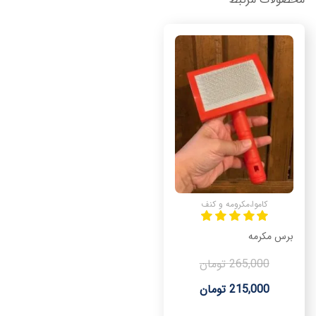
کاموا،مکرومه و کنف
برس مکرمه
265,000 تومان
215,000 تومان