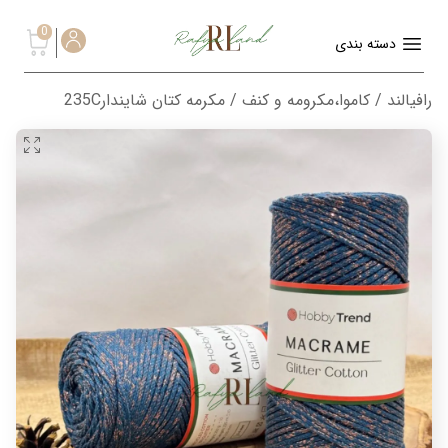
0
دسته بندی
رافیالند
/
کاموا،مکرومه و کنف
/ مکرمه کتان شایندار235C