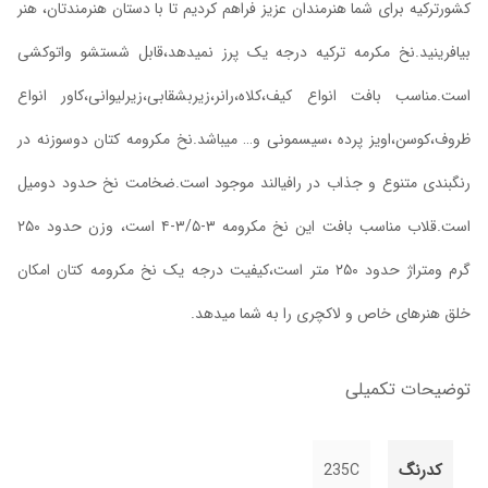
کشورترکیه برای شما هنرمندان عزیز فراهم کردیم تا با دستان هنرمندتان، هنر
بیافرینید.نخ مکرمه ترکیه درجه یک پرز نمیدهد،قابل شستشو واتوکشی
است.مناسب بافت انواع کیف،کلاه،رانر،زیربشقابی،زیرلیوانی،کاور انواع
ظروف،کوسن،اویز پرده ،سیسمونی و… میباشد.نخ مکرومه کتان دوسوزنه در
رنگبندی متنوع و جذاب در رافیالند موجود است.ضخامت نخ حدود دومیل
است.قلاب مناسب بافت این نخ مکرومه ۳-۳/۵-۴ است، وزن حدود ۲۵۰
گرم ومتراژ حدود ۲۵۰ متر است،کیفیت درجه یک نخ مکرومه کتان امکان
خلق هنرهای خاص و لاکچری را به شما میدهد.
توضیحات تکمیلی
کدرنگ
235C