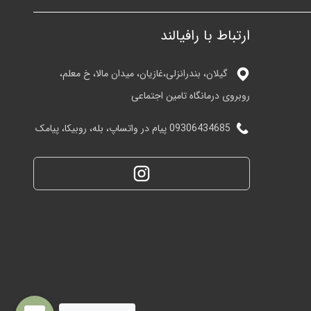
ارتباط با رافیالند
گیلان، بندرانزلی،غازیان، میدان مالا، خ معلم،
روبروی درمانگاه تامین اجتماعی
09306434685 پیام در واتساپ، بله، روبیکا، پیامک