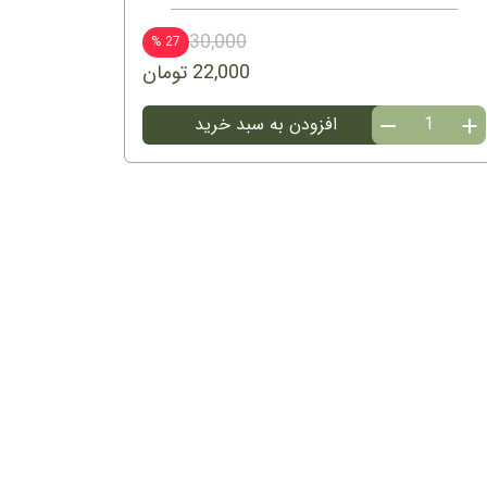
30,000
27 %
22,000 تومان
مارکر(نشانه
افزودن به سبد خرید
گذار)
بسته
۱۰
تایی
عدد