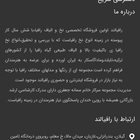
درباره ما
رافیالند اولین فروشگاه تخصصی نخ و الیاف رافیا،با شش سال کار
پیوسته در زمینه انوع نخ رافیاست که با بررسی و تحقیق،انواع نخ
رافیا ی باکیفیت بالا و الیاف طبیعی گیاه رافیا را از کشورهای
ترکیه،تایلندوماداگاسکار به ایران اورده و برای عرضه به هنرمندان
فراهم کرده است.مجموعه ای از رنگها و مدلهای مختلف رافیا با توجه
به نیاز بازار در فروشگاه اینترنتی و حضوری رافیالند موجود است.
مدیریت مجموعه سرکار خانم سمانه جعفری دارای مدرک کارشناسی ارشد
بازرگانی همیشه با رویی خندان پاسخگوی نیاز هنرمندان در زمینه رافیاست.
ارتباط با رافیالند
گیلان، بندرانزلی،غازیان، میدان مالا، خ معلم، روبروی درمانگاه تامین