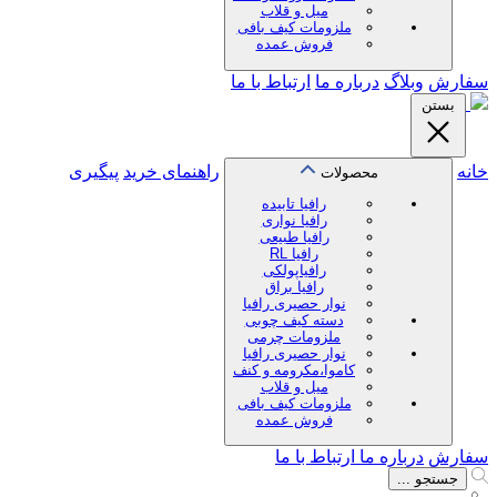
میل و قلاب
ملزومات کیف بافی
فروش عمده
سفارش
وبلاگ
درباره ما
ارتباط با ما
بستن
خانه
راهنمای خرید
پیگیری
محصولات
رافیا تابیده
رافیا نواری
رافیا طبیعی
رافیا RL
رافیاپولکی
رافیا براق
نوار حصیری رافیا
دسته کیف چوبی
ملزومات چرمی
نوار حصیری رافیا
کاموا،مکرومه و کنف
میل و قلاب
ملزومات کیف بافی
فروش عمده
سفارش
درباره ما
ارتباط با ما
جستجو ...