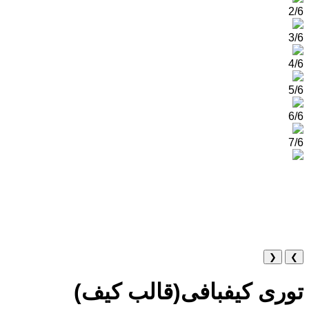
2/6
3/6
4/6
5/6
6/6
7/6
❮
❯
توری کیفبافی(قالب کیف)