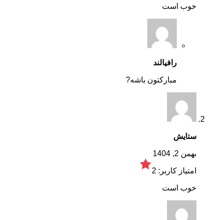
خوب است
رافیالند
مبارکتون باشه?
ستایش
بهمن 2, 1404
امتیاز کاربر:
2
خوب است