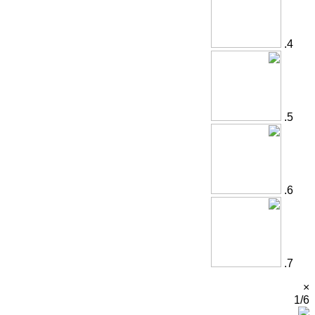
×
1/6