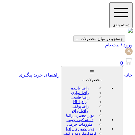
دسته بندی
جستجو در میان محصولات ...
ورود / ثبت نام
0
خانه
راهنمای خرید
پیگیری
محصولات
رافیا تابیده
رافیا نواری
رافیا طبیعی
رافیا RL
رافیاپولکی
رافیا براق
نوار حصیری رافیا
دسته کیف چوبی
ملزومات چرمی
نوار حصیری رافیا
کاموا،مکرومه و کنف