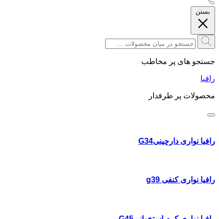
بستن
جستجو های پر مخاطب
رافیا
محصولات پر طرفدار
رافیا نواری دارچینیG34
رافیا نواری کنفی g39
رافیا نواری کرم استخوانیG45