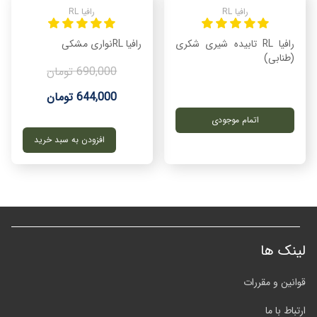
رافیا RL
رافیا RL
رافیا RL تابیده شیری شکری
رافیا RLنواری مشکی
(طنابی)
690,000 تومان
644,000 تومان
اتمام موجودی
افزودن به سبد خرید
لینک ها
قوانین و مقررات
ارتباط با ما