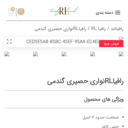
0
دسته بندی
رافیالند
/
رافیا RL
/ رافیاRLنواری حصیری گندمی
فروش ویژه
رافیاRLنواری حصیری گندمی
ویژگی های محصول
ضخامت حدود ۴-۶میل
جنس کاغذ