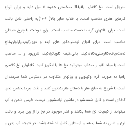
متریال است. نخ کاغذی رافیاRL ضخامتی حدود ۵ میل دارد و برای انواع
کارهای هنری مناسب است، با قلاب سایز بالا( ۶-۱۰)به راحتی قابل بافت
است. برای بافتهای گره با دست مناسب است. برای دوخت با چرخ خیاطی
مناسب است. برای انواع لوستر،دکور های اینه و دیوارکوب،پاراوان،تاج
تخت،پاف،کنارمبلی،کلاه،کیف بالی،کیف کلوپاترا،کیف تاروپود و … مناسب
است.با مواد نانو و ضدآب میتوانید نخ ها را ابگریز کنید. کلافهای نخ کاغذی
رافیا به صورت گرم وکیلویی و وزنهای متفاوت در دسترس شما هنرمندان
است،تا شروع به خلق هنر با دستان هنرمندتون کنید و لذت ببرید.جنس نخها
کاغذی است و قابل شستشو در ماشین لباسشویی نیست.خیس شدن با آب
میتواند از کیفیت نخ شما بکاهد و اهار موجود در نخ را از بین ببرد و بافت
نرم و شلی به شما بدهد و ایستایی کامل نداشته باشد، در نتیجه آب زدن و