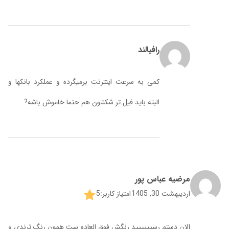
رافیالند
کمی به سرعت اینترنت برمیگرده و عملکرد بانکها و
البته باید فیل.تر.شکنتون هم حتما خاموش باشه?
مرضیه عباس پور
اردیبهشت 30, 1405
امتیاز کاربر:
5
الان دستم رسیییییید رنگش فوق العاده ست همون رنگ ترندی و