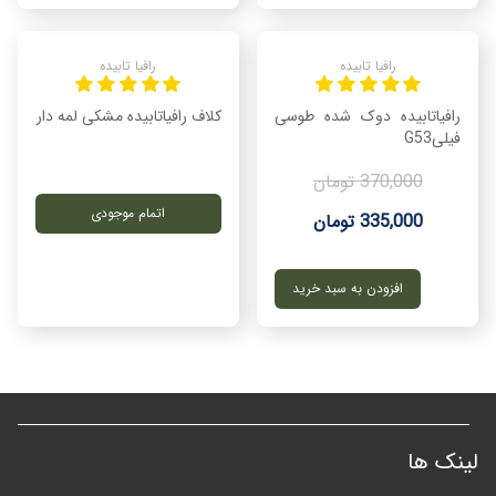
رافیا تابیده
رافیا تابیده
رافیاتابیده دوک شده طوسی
کلاف رافیاتابیده مشکی لمه دار
فیلیG53
370,000 تومان
اتمام موجودی
335,000 تومان
افزودن به سبد خرید
لینک ها