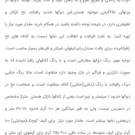
دوک به راحتی و سریع شروع به بافتن کنید و لذت ببرید. توجه: دوکها در
وزنهای ۲۵۰گرمی موجود هستن.این دوکها جدید رافیالند نخ نازکتر و
لطیفتری دارد، در نتیجه توجه داشته باشید در همگام خرید مقدار مورد نیاز را
تهیه کنید. به علت ظرافت و لطافت این نخها نسبت به کلاف های نخ
رافیاتابیده ،برای بافت صندل،رانر،کیفهای شیکتر و ظریفتر بسیار مناسب است.
توجه مهم: رنگ دوکها سفارشی است و با رنگ کلافهای رافیا تابیده که به
صورت تکراری و فراگیر در بازار وجود دارد متفاوت است، مثلا رنگ حنایی
دوک رافیالند با رنگ ارتشی(حنایی) کلاف متفاوت است، و ضخامت نخ در
دوکها حدود ۱ میلیمتر و نیم است یعنی از کلافها نازکتر هستن. متراژ مشخص
در دسترس نیست ولی به طور میانگین هر ۱۰۰ گرم حدود ۱۱۰-۱۲۰ متر و
دربعضی نخها بیشتر است. مقدار مورد نیاز: برای کیف کوچک(موبایلی) ۱۰۰
گرم برای کیف متوسط در ساده بافی ۲۰۰-۲۵۰ گرم برای کیفهای اور سایز و