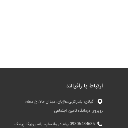
ارتباط با رافیالند
گیلان، بندرانزلی،غازیان، میدان مالا، خ معلم،
روبروی درمانگاه تامین اجتماعی
09306434685 پیام در واتساپ، بله، روبیکا، پیامک