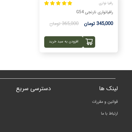
رافیا نواری
رافیانواری نارنجی G54
345,000 تومان
365,000 تومان
افزودن به سبد خرید
لینک ها
دسترسی سریع
قوانین و مقررات
ارتباط با ما