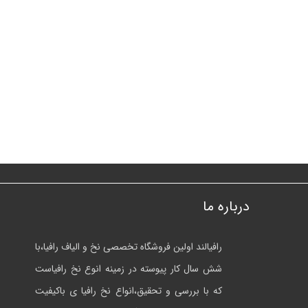
درباره ما
رافیالند اولین فروشگاه تخصصی نخ و الیاف رافیا،با
شش سال کار پیوسته در زمینه انوع نخ رافیاست
که با بررسی و تحقیق،انواع نخ رافیا ی باکیفیت