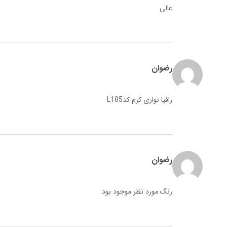
عالی
رضوان
رافیا نواری کرم کدL185
رضوان
رنگ مورد نظر موجود بود