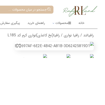
جستجو در میان محصولات ...
خانه
محصولات
راهنمای خرید
پیگیری سفارش
رافیالند
/
رافیا نواری
/ رافیا(نخ کاغذی)نواری کرم کد L185