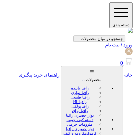
دسته بندی
جستجو در میان محصولات ...
ورود / ثبت نام
0
خانه
راهنمای خرید
پیگیری
محصولات
رافیا تابیده
رافیا نواری
رافیا طبیعی
رافیا RL
رافیاپولکی
رافیا براق
نوار حصیری رافیا
دسته کیف چوبی
ملزومات چرمی
نوار حصیری رافیا
کاموا،مکرومه و کنف