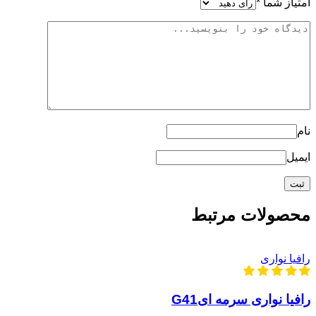
امتیاز شما
*
نام
ایمیل
محصولات مرتبط
رافیا نواری
رافیا نواری سرمه ایG41