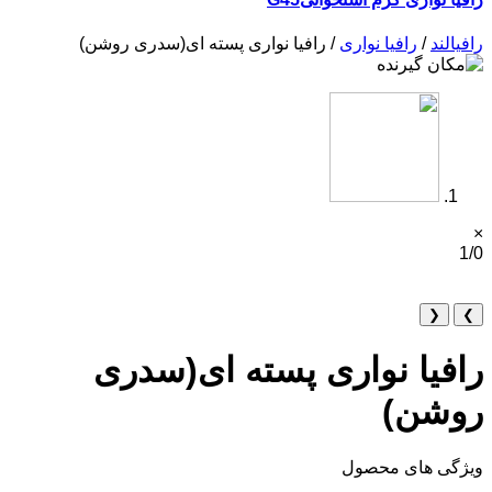
رافیالند
/
رافیا نواری
/ رافیا نواری پسته ای(سدری روشن)
×
1/0
❮
❯
رافیا نواری پسته ای(سدری
روشن)
ویژگی های محصول