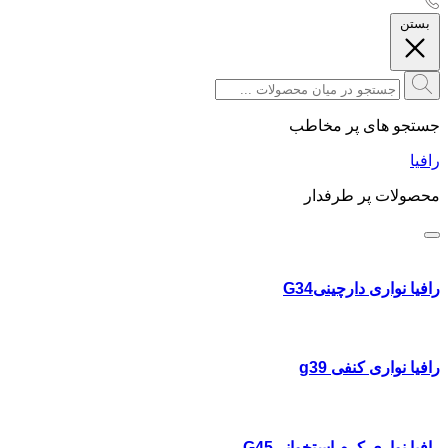
بستن
جستجو های پر مخاطب
رافیا
محصولات پر طرفدار
رافیا نواری دارچینیG34
رافیا نواری کنفی g39
رافیا نواری کرم استخوانیG45