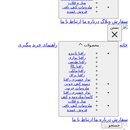
میل و قلاب
ملزومات کیف بافی
فروش عمده
سفارش
وبلاگ
درباره ما
ارتباط با ما
بستن
خانه
راهنمای خرید
پیگیری
محصولات
رافیا تابیده
رافیا نواری
رافیا طبیعی
رافیا RL
رافیاپولکی
رافیا براق
نوار حصیری رافیا
دسته کیف چوبی
ملزومات چرمی
نوار حصیری رافیا
کاموا،مکرومه و کنف
میل و قلاب
ملزومات کیف بافی
فروش عمده
سفارش
درباره ما
ارتباط با ما
جستجو ...