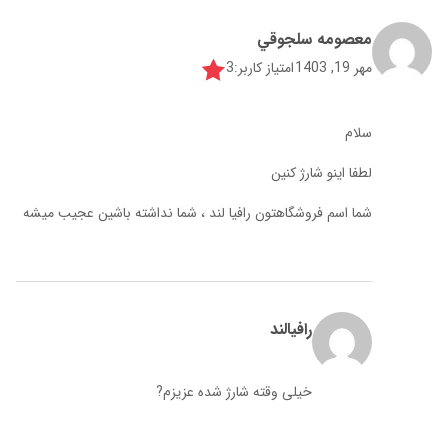
معصومه سلجوقي
مهر 19, 1403
امتیاز کاربر:
3
سلام
لطفا اينو شارژ كنين
شما اسم فروشگاهتون رافيا لند ، شما نداشته باشين عجيب ميشه
رافیالند
خیلی وقته شارژ شده عزیزم?