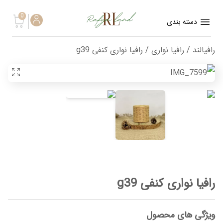
0
دسته بندی
رافیالند
/
رافیا نواری
/ رافیا نواری کنفی g39
رافیا نواری کنفی g39
ویژگی های محصول