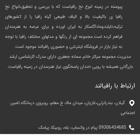
پیوسته در زمینه انوع نخ رافیاست که با بررسی و تحقیق،انواع نخ
رافیا ی باکیفیت بالا و الیاف طبیعی گیاه رافیا را از کشورهای
ترکیه،تایلندوماداگاسکار به ایران اورده و برای عرضه به هنرمندان
فراهم کرده است.مجموعه ای از رنگها و مدلهای مختلف رافیا با توجه
به نیاز بازار در فروشگاه اینترنتی و حضوری رافیالند موجود است.
مدیریت مجموعه سرکار خانم سمانه جعفری دارای مدرک کارشناسی ارشد
بازرگانی همیشه با رویی خندان پاسخگوی نیاز هنرمندان در زمینه رافیاست.
ارتباط با رافیالند
گیلان، بندرانزلی،غازیان، میدان مالا، خ معلم، روبروی درمانگاه تامین
اجتماعی
09306434685 پیام در واتساپ، بله، روبیکا، پیامک