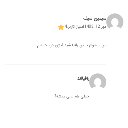
سیمین سیف
مهر 12, 1403
امتیاز کاربر:
4
من میخوام با این رافیا شید آباژور درست کنم
رافیالند
خیلی هم عالی میشه?