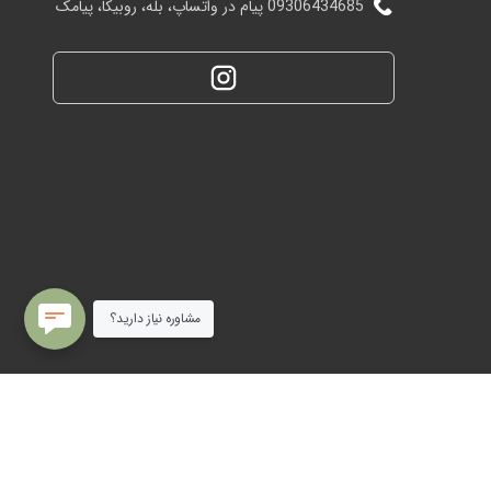
09306434685 پیام در واتساپ، بله، روبیکا، پیامک
مشاوره نیاز دارید؟