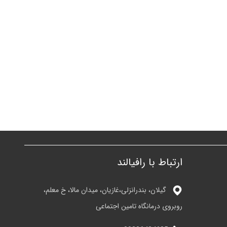
ارتباط با رافیالند
گیلان، بندرانزلی،غازیان، میدان مالا، خ معلم،
روبروی درمانگاه تامین اجتماعی