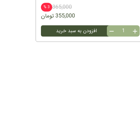
365,000
3 %
355,000 تومان
رافیا
افزودن به سبد خرید
نواری
قرمز
G13
عدد