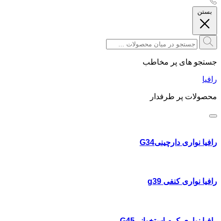
بستن
جستجو های پر مخاطب
رافیا
محصولات پر طرفدار
رافیا نواری دارچینیG34
رافیا نواری کنفی g39
رافیا نواری کرم استخوانیG45