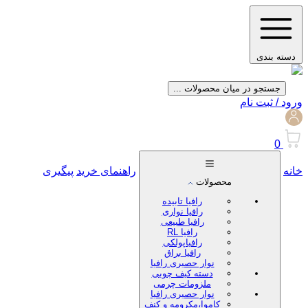
دسته بندی
جستجو در میان محصولات ...
ورود / ثبت نام
0
خانه
راهنمای خرید
پیگیری
محصولات
رافیا تابیده
رافیا نواری
رافیا طبیعی
رافیا RL
رافیاپولکی
رافیا براق
نوار حصیری رافیا
دسته کیف چوبی
ملزومات چرمی
نوار حصیری رافیا
کاموا،مکرومه و کنف