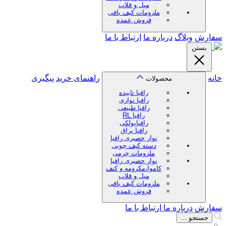
میل و قلاب
ملزومات کیف بافی
فروش عمده
سفارش
وبلاگ
درباره ما
ارتباط با ما
بستن
خانه
راهنمای خرید
پیگیری
محصولات
رافیا تابیده
رافیا نواری
رافیا طبیعی
رافیا RL
رافیاپولکی
رافیا براق
نوار حصیری رافیا
دسته کیف چوبی
ملزومات چرمی
نوار حصیری رافیا
کاموا،مکرومه و کنف
میل و قلاب
ملزومات کیف بافی
فروش عمده
سفارش
درباره ما
ارتباط با ما
جستجو ...