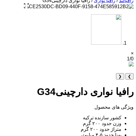
رافیالند
/
رافیا نواری
/ رافیا نواری دارچینیG34
×
1/0
❮
❯
رافیا نواری دارچینیG34
ویژگی های محصول
کشور سازنده ترکیه
وزن حدود ۲۰۰ گرم
متراژ حدود ۲۰۰ گرم
پهنا حدود ۴،۵ میلیمتر