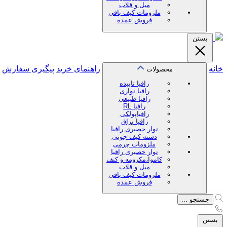
میل و قلاب
ملزومات کیف بافی
فروش عمده
بستن
خانه
راهنمای خرید
پیگیری سفارش
محصولات
رافیا تابیده
رافیا نواری
رافیا طبیعی
رافیا RL
رافیاپولکی
رافیا براق
نوار حصیری رافیا
دسته کیف چوبی
ملزومات چرمی
نوار حصیری رافیا
کاموا،مکرومه و کنف
میل و قلاب
ملزومات کیف بافی
فروش عمده
جستجو ...
بستن