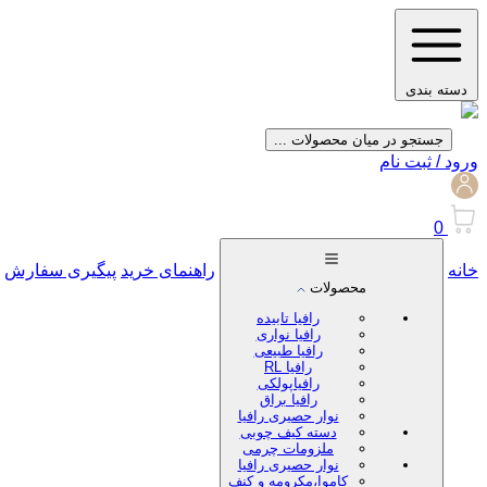
دسته بندی
جستجو در میان محصولات ...
ورود / ثبت نام
0
خانه
راهنمای خرید
پیگیری سفارش
محصولات
رافیا تابیده
رافیا نواری
رافیا طبیعی
رافیا RL
رافیاپولکی
رافیا براق
نوار حصیری رافیا
دسته کیف چوبی
ملزومات چرمی
نوار حصیری رافیا
کاموا،مکرومه و کنف