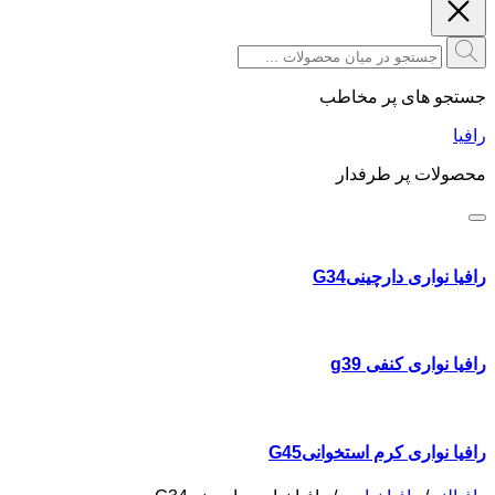
جستجو های پر مخاطب
رافیا
محصولات پر طرفدار
رافیا نواری دارچینیG34
رافیا نواری کنفی g39
رافیا نواری کرم استخوانیG45