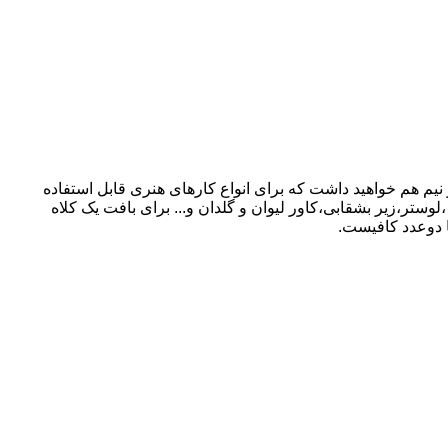
اری کشور سازنده ترکیه دارای پهنای نرمال حدود 4،5 میل است .اگر نوارهای کاغذی را باز کنید پهنا تا حدود 1سانت و نیم هم خواهید داشت که برای انواع کارهای هنری قابل استفاده
 دکوری مثل ایینه ،لوستر،زیر بشقابی،کاور لیوان و گلدان و... برای بافت یک کلاه
 دوعدد کافیست.