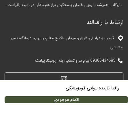
بازرگانی همیشه با رویی خندان پاسخگوی نیاز هنرمندان در زمینه رافیاست.
ارتباط با رافیالند
گیلان، بندرانزلی،غازیان، میدان مالا، خ معلم، روبروی درمانگاه تامین
اجتماعی
09306434685 پیام در واتساپ، بله، روبیکا، پیامک
رافیا تابیده مولتی قرمزمشکی
مشاوره نیاز دارید؟
اتمام موجودی
تمامی حقوق این وبسایت متعلق به رافیالند می باشد.
طراحی و پشتیبانی توسط
ایران
وبر