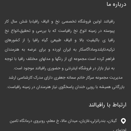
درباره ما
رافیالند اولین فروشگاه تخصصی نخ و الیاف رافیا،با شش سال کار
پیوسته در زمینه انوع نخ رافیاست که با بررسی و تحقیق،انواع نخ
رافیا ی باکیفیت بالا و الیاف طبیعی گیاه رافیا را از کشورهای
ترکیه،تایلندوماداگاسکار به ایران اورده و برای عرضه به هنرمندان
فراهم کرده است.مجموعه ای از رنگها و مدلهای مختلف رافیا با توجه
به نیاز بازار در فروشگاه اینترنتی و حضوری رافیالند موجود است.
مدیریت مجموعه سرکار خانم سمانه جعفری دارای مدرک کارشناسی ارشد
بازرگانی همیشه با رویی خندان پاسخگوی نیاز هنرمندان در زمینه رافیاست.
ارتباط با رافیالند
گیلان، بندرانزلی،غازیان، میدان مالا، خ معلم، روبروی درمانگاه تامین
اجتماعی