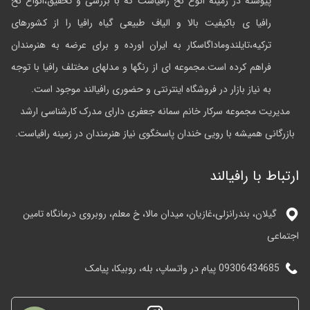
پیوسته در زمینه انوع نخ رافیاست که با بررسی و تحقیق،انواع نخ
رافیا ی باکیفیت بالا و الیاف طبیعی گیاه رافیا را از کشورهای
ترکیه،تایلندوماداگاسکار به ایران اورده و برای عرضه به هنرمندان
فراهم کرده است.مجموعه ای از رنگها و مدلهای مختلف رافیا با توجه
به نیاز بازار در فروشگاه اینترنتی و حضوری رافیالند موجود است.
مدیریت مجموعه سرکار خانم سمانه جعفری دارای مدرک کارشناسی ارشد
بازرگانی همیشه با رویی خندان پاسخگوی نیاز هنرمندان در زمینه رافیاست.
ارتباط با رافیالند
گیلان، بندرانزلی،غازیان، میدان مالا، خ معلم، روبروی درمانگاه تامین
اجتماعی
09306434685 پیام در واتساپ، بله، روبیکا، پیامک