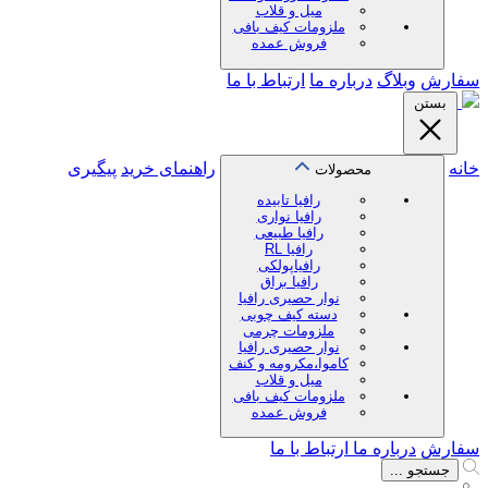
میل و قلاب
ملزومات کیف بافی
فروش عمده
سفارش
وبلاگ
درباره ما
ارتباط با ما
بستن
خانه
راهنمای خرید
پیگیری
محصولات
رافیا تابیده
رافیا نواری
رافیا طبیعی
رافیا RL
رافیاپولکی
رافیا براق
نوار حصیری رافیا
دسته کیف چوبی
ملزومات چرمی
نوار حصیری رافیا
کاموا،مکرومه و کنف
میل و قلاب
ملزومات کیف بافی
فروش عمده
سفارش
درباره ما
ارتباط با ما
جستجو ...