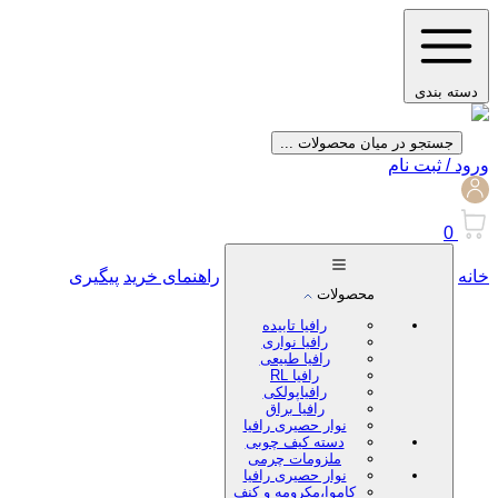
دسته بندی
جستجو در میان محصولات ...
ورود / ثبت نام
0
خانه
راهنمای خرید
پیگیری
محصولات
رافیا تابیده
رافیا نواری
رافیا طبیعی
رافیا RL
رافیاپولکی
رافیا براق
نوار حصیری رافیا
دسته کیف چوبی
ملزومات چرمی
نوار حصیری رافیا
کاموا،مکرومه و کنف