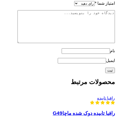
امتیاز شما
*
نام
ایمیل
محصولات مرتبط
رافیا تابیده
رافیا تابیده دوک شده ماچاG49