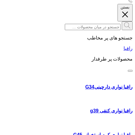
بستن
جستجو های پر مخاطب
رافیا
محصولات پر طرفدار
رافیا نواری دارچینیG34
رافیا نواری کنفی g39
رافیا نواری کرم استخوانیG45