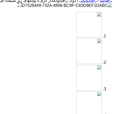
رافیالند
/
رافیاپولکی
/ دوک رافیاپولکدار کرم با پولکهای ریز شیشه ای