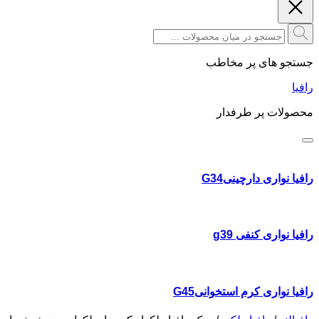
جستجو های پر مخاطب
رافیا
محصولات پر طرفدار
رافیا نواری دارچینیG34
رافیا نواری کنفی g39
رافیا نواری کرم استخوانیG45