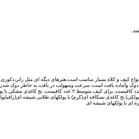
شد.
 انواع کیف و کلاه بسیار مناسب است،هنرهای دیگه ای مثل رانر،دکوری
رت دوک وآماده بافت است، سرعت وسهولت در بافت به خاطر دوک شدن نخه
برای بافت: برای کیف مجلسی با دهانه ۱ عدد کافیست. برای کلاه ۱ عدد کاف
ولکی) نخ کاغذی نسکافه ای(کرم) با پولکهای طلایی شیشه ای(رافیاپول
ه ای با پولکهای شیشه ای