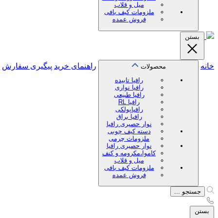
میل و قلاب
ملزومات کیف بافی
فروش عمده
بستن
خانه
راهنمای خرید
پیگیری سفارش
محصولات
رافیا تابیده
رافیا نواری
رافیا طبیعی
رافیا RL
رافیاپولکی
رافیا براق
نوار حصیری رافیا
دسته کیف چوبی
ملزومات چرمی
نوار حصیری رافیا
کاموا،مکرومه و کنف
میل و قلاب
ملزومات کیف بافی
فروش عمده
جستجو ...
بستن