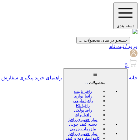
دسته بندی
جستجو در میان محصولات ...
ورود / ثبت نام
0
خانه
راهنمای خرید
پیگیری سفارش
محصولات
رافیا تابیده
رافیا نواری
رافیا طبیعی
رافیا RL
رافیاپولکی
رافیا براق
نوار حصیری رافیا
دسته کیف چوبی
ملزومات چرمی
نوار حصیری رافیا
کاموا،مکرومه و کنف