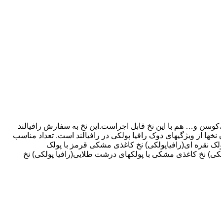
،کوسن و… هم با این نخ قابل اجراست.این نخ به سفارش رافیالند
ا از ویژگیهای دوک رافیا پولکی در رافیالند است. تعداد مناسب
یست. برای کیف متوسط ۲ عدد کافیست. نخ کاغذی مشکی با پولک نقره ای(رافیاپولکی) نخ کاغذی مشکی قرمز با پولک
کی) نخ کاغذی مشکی با پولکهای درشت طلایی(رافیا پولکی) نخ