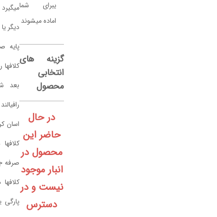
یبرای شما
میگیرد و نیاز به کمک شخص
رافیا
بادمجانی
تابیده
G28
اماده میشوند
دیگر یا استفاده از مثلا کوسن یا
صورتی
403,000
پاستلیG76
پایه صندلی دارد که بتوانید
تومان
370,000
گزینه های
کلافها را به گلوله تبدیل کنید و
انتخابی
398,000
تومان
محصول
بعد شروع به بافتن کنید.
تومان
325,000
رافیالند این مشکل را برای شما
تومان
در حال
افزودن
اسان کرده و با دوک کردن این
حاضر این
به
افزودن
کلافها در زمان و انرژی شما
محصول در
سبد
به
صرفه جویی کرده است. اغلب
انبار موجود
خرید
سبد
کلافها در لابه لای نخ دارای
نیست و در
خرید
پارگی یا اشکالاتی مثل تابیده
دسترس