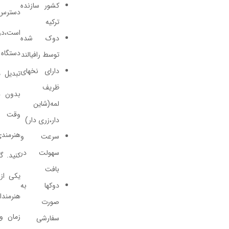
کشور سازنده
تومان
370,000
دسترس شما هنرمندان
ترکیه
315,000
تومان
است،در کارگاه رافیالند توسط
دوک شده
تومان
335,000
دستگاه دوک زن به دوک
توسط رافیالند
تومان
دارای نخهای
تبدیل میشود تا به راحتی و
افزودن
ظریف
بدون دردسر و بدون اتلاف
به
افزودن
لمه(شاین
سبد
وقت شروع به بافت و
به
دار،زری دار)
خرید
سبد
هنرمندی با دستان هنرمندتون
سرعت و
سهولت در
خرید
کنید. گوله کردن نخ های رافیا
بافت
یکی از دردسرهایی است که
دوکها به
هنرمندان با آن آشنا هستن که
رافیا
رافیا
صورت
تابیده
تابیده
زمان و انرژی زیادی از شما
سفارشی
دوک
رافیاتابیده