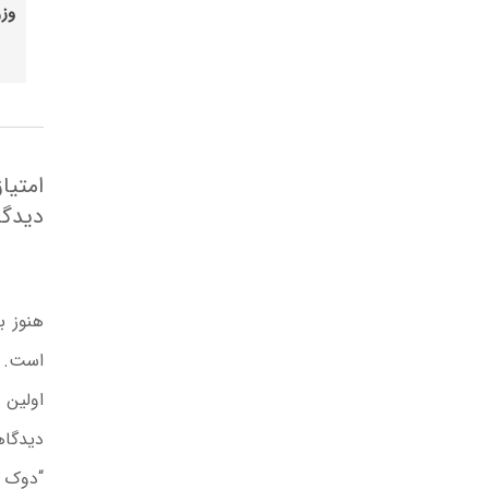
وزن
۲۰۰گرم,
۲۵۰گرم
امتیاز و
ثبت
دیدگاه ها
دیدگاه
جدید
هنوز بررسی‌ای ثبت نشده
است.
اولین کسی باشید که
دیدگاهی می نویسد
“دوک رافیاتابیده دارچینی