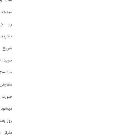
شده و شاین ظریفی به نخ
میدهد و زیبایی بافته های شما
رو چندبرابر میکند. پس
باخرید دوک به راحتی و سریع
شروع به بافتن کنید و لذت
ببرید. توجه: دوکها در وزنهای
۱۰۰-۲۰۰-۲۵۰ گرمی قابل
سفارش است و چون به
صورت سفارشی برای شما دوک
میشود زمان ارسال دو تا سه
روز بعد از ثبت سفارش است.
متراژ مشخص در دسترس