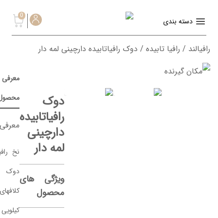
0
ارچینی لمه دار
معرفی
مشخصات
امتیاز و
محصولات مرتبط
دوک
محصول
دیدگاه ها
رافیا
رافیا
رافیاتابیده
تابیده
تابیده
معرفی محصول
دارچینی
رافیا
رافیا
لمه دار
تابیده
کاغذی
نخ رافیا کشور سازنده ترکیه
دوک
تابیده
شده
دوک
دوک شده توسط رافیالند
ویژگی های
آبی
شده
نقره
حنایی
کلافهای نخ رافیا که به صورت
محصول
ای
395,000
G47
کیلویی و وزنهای متفاوت در