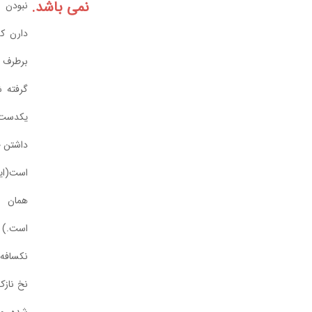
نمی باشد.
نبودن نخ یا نازک شدن نخ
دارن که در دوکها این مشکل
برطرف شده و ایرادات نخ
گرفته شده دررنتیجه شما نخ
یکدست تری دارید و البته
داشتن چندگره در دوک طبیعی
است(این گره ها بر اثر رفع
همان مشکلات ایجاد شده
است.) این دوکهای رافیاتابیده
نکسافه ای لمه دار هستن که
نخ نازک طلایی به رافیا تابیده