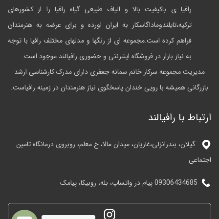
رافیا ی باکیفیت بالا و الیاف طبیعی گیاه رافیا را از کشورهای
ترکیه،تایلندوماداگاسکار به ایران اورده و برای عرضه به هنرمندان
فراهم کرده است.مجموعه ای از رنگها و مدلهای مختلف رافیا با توجه
به نیاز بازار در فروشگاه اینترنتی و حضوری رافیالند موجود است.
مدیریت مجموعه سرکار خانم سمانه جعفری دارای مدرک کارشناسی ارشد
بازرگانی همیشه با رویی خندان پاسخگوی نیاز هنرمندان در زمینه رافیاست.
ارتباط با رافیالند
گیلان، بندرانزلی،غازیان، میدان مالا، خ معلم، روبروی درمانگاه تامین
اجتماعی
09306434685 پیام در واتساپ، بله، روبیکا، پیامک