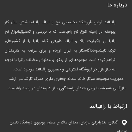
درباره ما
رافیالند اولین فروشگاه تخصصی نخ و الیاف رافیا،با شش سال کار
پیوسته در زمینه انوع نخ رافیاست که با بررسی و تحقیق،انواع نخ
رافیا ی باکیفیت بالا و الیاف طبیعی گیاه رافیا را از کشورهای
ترکیه،تایلندوماداگاسکار به ایران اورده و برای عرضه به هنرمندان
فراهم کرده است.مجموعه ای از رنگها و مدلهای مختلف رافیا با توجه
به نیاز بازار در فروشگاه اینترنتی و حضوری رافیالند موجود است.
مدیریت مجموعه سرکار خانم سمانه جعفری دارای مدرک کارشناسی ارشد
بازرگانی همیشه با رویی خندان پاسخگوی نیاز هنرمندان در زمینه رافیاست.
ارتباط با رافیالند
گیلان، بندرانزلی،غازیان، میدان مالا، خ معلم، روبروی درمانگاه تامین
اجتماعی