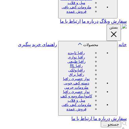
میل و قلاب
ملزومات کیف بافی
فروش عمده
سفارش
وبلاگ
درباره ما
ارتباط با ما
بستن
خانه
راهنمای خرید
پیگیری
محصولات
رافیا تابیده
رافیا نواری
رافیا طبیعی
رافیا RL
رافیاپولکی
رافیا براق
نوار حصیری رافیا
دسته کیف چوبی
ملزومات چرمی
نوار حصیری رافیا
کاموا،مکرومه و کنف
میل و قلاب
ملزومات کیف بافی
فروش عمده
سفارش
درباره ما
ارتباط با ما
جستجو ...