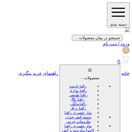
دسته بندی
جستجو در میان محصولات ...
ورود / ثبت نام
0
خانه
راهنمای خرید
پیگیری
محصولات
رافیا تابیده
رافیا نواری
رافیا طبیعی
رافیا RL
رافیاپولکی
رافیا براق
نوار حصیری رافیا
دسته کیف چوبی
ملزومات چرمی
نوار حصیری رافیا
کاموا،مکرومه و کنف