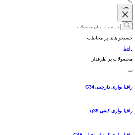
بستن
جستجو های پر مخاطب
رافیا
محصولات پر طرفدار
رافیا نواری دارچینیG34
رافیا نواری کنفی g39
رافیا نواری کرم استخوانیG45