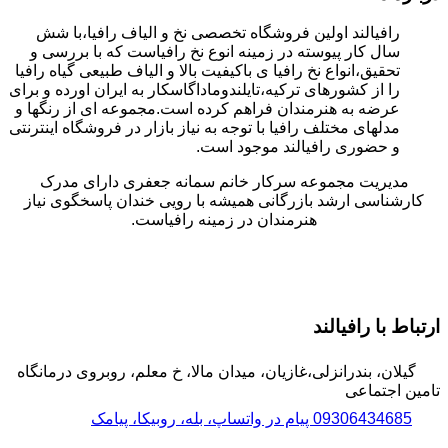
رافیالند اولین فروشگاه تخصصی نخ و الیاف رافیا،با شش
سال کار پیوسته در زمینه انوع نخ رافیاست که با بررسی و
تحقیق،انواع نخ رافیا ی باکیفیت بالا و الیاف طبیعی گیاه رافیا
را از کشورهای ترکیه،تایلندوماداگاسکار به ایران اورده و برای
عرضه به هنرمندان فراهم کرده است.مجموعه ای از رنگها و
مدلهای مختلف رافیا با توجه به نیاز بازار در فروشگاه اینترنتی
و حضوری رافیالند موجود است.
مدیریت مجموعه سرکار خانم سمانه جعفری دارای مدرک
کارشناسی ارشد بازرگانی همیشه با رویی خندان پاسخگوی نیاز
هنرمندان در زمینه رافیاست.
ارتباط با رافیالند
گیلان، بندرانزلی،غازیان، میدان مالا، خ معلم، روبروی درمانگاه
تامین اجتماعی
09306434685 پیام در واتساپ، بله، روبیکا، پیامک