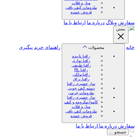
میل و قلاب
ملزومات کیف بافی
فروش عمده
سفارش
وبلاگ
درباره ما
ارتباط با ما
بستن
خانه
راهنمای خرید
پیگیری
محصولات
رافیا تابیده
رافیا نواری
رافیا طبیعی
رافیا RL
رافیاپولکی
رافیا براق
نوار حصیری رافیا
دسته کیف چوبی
ملزومات چرمی
نوار حصیری رافیا
کاموا،مکرومه و کنف
میل و قلاب
ملزومات کیف بافی
فروش عمده
سفارش
درباره ما
ارتباط با ما
جستجو ...