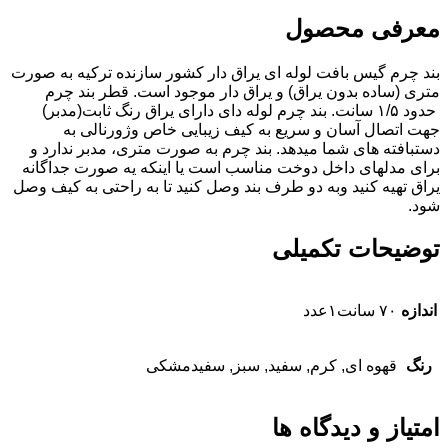
معرفی محصول
بند چرم گیس بافت لوله ای یراق دار کشور سازنده ترکیه به صورت
متری (ساده بدون یراق) و یراق دار موجود است. قطر بند چرم
حدود ۱/۵ سانت. بند چرم لوله دای دارای یراق رنگ ثابت(مدبر)
جهت اتصال آسان و سریع به کیف زیبایی خاص و‌ژورنالی به
دستبافته های شما میدهد. بند چرم به صورت متری، مدبر ندارد و
برای مدلهای داخل دوخت مناسب است یا اینکه یه صورت جداگانه
یراق تهیه کنید وبه دو طرف بند وصل کنید تا به راحتی به کیف وصل
شود.
توضیحات تکمیلی
اندازه
۷۰ سانت۱عدد
رنگ
قهوه ای, کرم, سفید, سبز, سفیدمشکی
امتیاز و دیدگاه ها