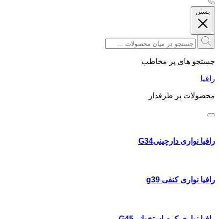
بستن
جستجو های پر مخاطب
رافیا
محصولات پر طرفدار
رافیا نواری دارچینیG34
رافیا نواری کنفی g39
رافیا نواری کرم استخوانیG45