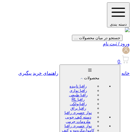
دسته بندی
جستجو در میان محصولات ...
ورود / ثبت نام
0
خانه
راهنمای خرید
پیگیری
محصولات
رافیا تابیده
رافیا نواری
رافیا طبیعی
رافیا RL
رافیاپولکی
رافیا براق
نوار حصیری رافیا
دسته کیف چوبی
ملزومات چرمی
نوار حصیری رافیا
کاموا،مکرومه و کنف