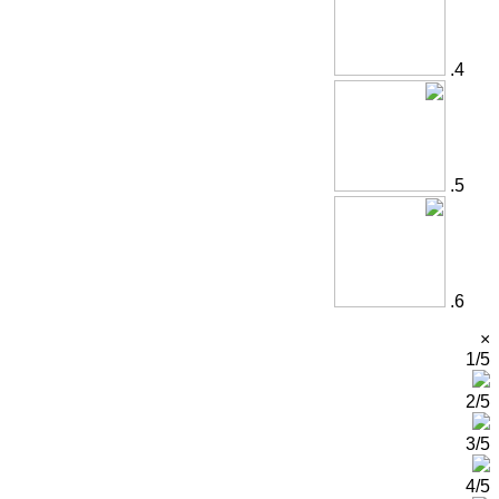
×
1/5
2/5
3/5
4/5