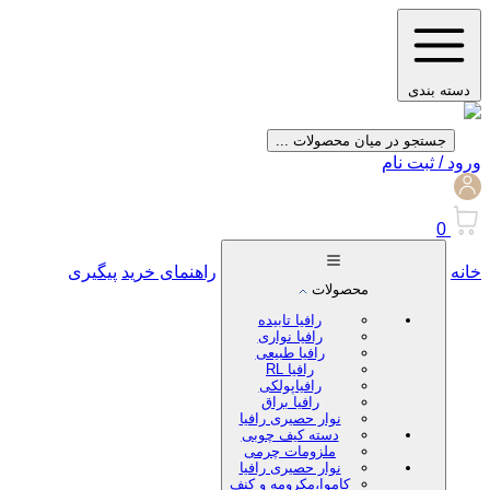
دسته بندی
جستجو در میان محصولات ...
ورود / ثبت نام
0
خانه
راهنمای خرید
پیگیری
محصولات
رافیا تابیده
رافیا نواری
رافیا طبیعی
رافیا RL
رافیاپولکی
رافیا براق
نوار حصیری رافیا
دسته کیف چوبی
ملزومات چرمی
نوار حصیری رافیا
کاموا،مکرومه و کنف