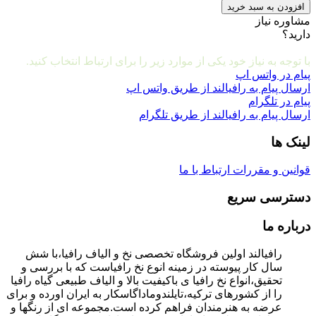
قابل
افزودن به سبد خرید
تنظیم
مشاوره نیاز
(تک
دارید؟
عددی)
مشاوره و ارتباط با ما
عدد
با توجه به نیاز خود یکی از موارد زیر را برای ارتباط انتخاب کنید.
پیام در واتس اپ
ارسال پیام به رافیالند از طریق واتس اپ
پیام در تلگرام
ارسال پیام به رافیالند از طریق تلگرام
لینک ها
قوانین و مقررات
ارتباط با ما
دسترسی سریع
درباره ما
رافیالند اولین فروشگاه تخصصی نخ و الیاف رافیا،با شش
سال کار پیوسته در زمینه انوع نخ رافیاست که با بررسی و
تحقیق،انواع نخ رافیا ی باکیفیت بالا و الیاف طبیعی گیاه رافیا
را از کشورهای ترکیه،تایلندوماداگاسکار به ایران اورده و برای
عرضه به هنرمندان فراهم کرده است.مجموعه ای از رنگها و