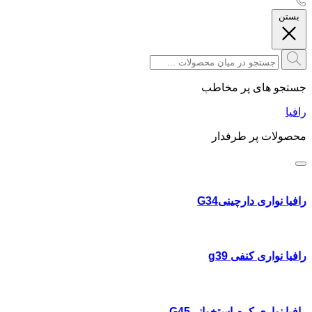
بستن
جستجو های پر مخاطب
رافیا
محصولات پر طرفدار
رافیا نواری دارچینیG34
رافیا نواری کنفی g39
رافیا نواری کرم استخوانیG45