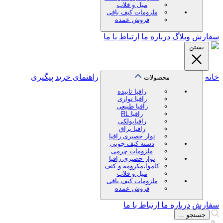
میل و قلاب
ملزومات کیف بافی
فروش عمده
سفارش
وبلاگ
درباره ما
ارتباط با ما
بستن
خانه
راهنمای خرید
پیگیری
محصولات
رافیا تابیده
رافیا نواری
رافیا طبیعی
رافیا RL
رافیاپولکی
رافیا براق
نوار حصیری رافیا
دسته کیف چوبی
ملزومات چرمی
نوار حصیری رافیا
کاموا،مکرومه و کنف
میل و قلاب
ملزومات کیف بافی
فروش عمده
سفارش
درباره ما
ارتباط با ما
جستجو ...