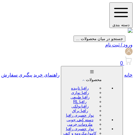
دسته بندی
جستجو در میان محصولات ...
ورود / ثبت نام
0
خانه
راهنمای خرید
پیگیری سفارش
محصولات
رافیا تابیده
رافیا نواری
رافیا طبیعی
رافیا RL
رافیاپولکی
رافیا براق
نوار حصیری رافیا
دسته کیف چوبی
ملزومات چرمی
نوار حصیری رافیا
کاموا،مکرومه و کنف