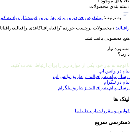
کالا های موجود
دسته بندی محصولات
به ترتیب:
پیشفرض
جدیدترین
پرفروش ترین
قیمت: از زیاد به کم
رافیالند
/ محصولات برچسب خورده “رافیا،رافیاکاغذی،رافیالند،رافیاتاب
هیچ محصولی یافت نشد.
مشاوره نیاز
دارید؟
مشاوره و ارتباط با ما
با توجه به نیاز خود یکی از موارد زیر را برای ارتباط انتخاب کنید.
پیام در واتس اپ
ارسال پیام به رافیالند از طریق واتس اپ
پیام در تلگرام
ارسال پیام به رافیالند از طریق تلگرام
لینک ها
قوانین و مقررات
ارتباط با ما
دسترسی سریع