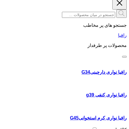
جستجو های پر مخاطب
رافیا
محصولات پر طرفدار
رافیا نواری دارچینیG34
رافیا نواری کنفی g39
رافیا نواری کرم استخوانیG45