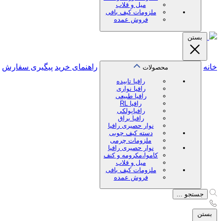
میل و قلاب
ملزومات کیف بافی
فروش عمده
بستن
خانه
راهنمای خرید
پیگیری سفارش
محصولات
رافیا تابیده
رافیا نواری
رافیا طبیعی
رافیا RL
رافیاپولکی
رافیا براق
نوار حصیری رافیا
دسته کیف چوبی
ملزومات چرمی
نوار حصیری رافیا
کاموا،مکرومه و کنف
میل و قلاب
ملزومات کیف بافی
فروش عمده
جستجو ...
بستن