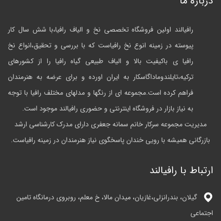
درباره ما
رافیالند اولین فروشگاه تخصصی نخ و الیاف رافیا،با شش سال کار
پیوسته در زمینه انوع نخ رافیاست که با بررسی و تحقیق،انواع نخ
رافیا ی باکیفیت بالا و الیاف طبیعی گیاه رافیا را از کشورهای
ترکیه،تایلندوماداگاسکار به ایران اورده و برای عرضه به هنرمندان
فراهم کرده است.مجموعه ای از رنگها و مدلهای مختلف رافیا با توجه
به نیاز بازار در فروشگاه اینترنتی و حضوری رافیالند موجود است.
مدیریت مجموعه سرکار خانم سمانه جعفری دارای مدرک کارشناسی ارشد
بازرگانی همیشه با رویی خندان پاسخگوی نیاز هنرمندان در زمینه رافیاست.
ارتباط با رافیالند
گیلان، بندرانزلی،غازیان، میدان مالا، خ معلم، روبروی درمانگاه تامین
اجتماعی