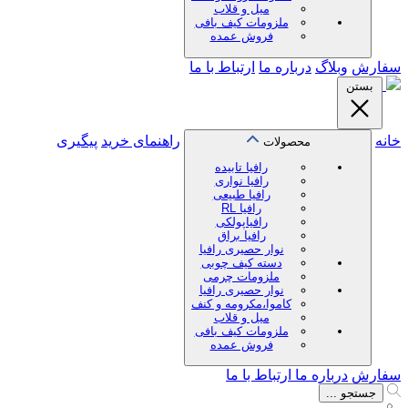
میل و قلاب
ملزومات کیف بافی
فروش عمده
سفارش
وبلاگ
درباره ما
ارتباط با ما
بستن
خانه
راهنمای خرید
پیگیری
محصولات
رافیا تابیده
رافیا نواری
رافیا طبیعی
رافیا RL
رافیاپولکی
رافیا براق
نوار حصیری رافیا
دسته کیف چوبی
ملزومات چرمی
نوار حصیری رافیا
کاموا،مکرومه و کنف
میل و قلاب
ملزومات کیف بافی
فروش عمده
سفارش
درباره ما
ارتباط با ما
جستجو ...