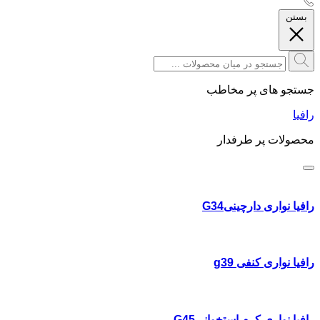
بستن
جستجو های پر مخاطب
رافیا
محصولات پر طرفدار
رافیا نواری دارچینیG34
رافیا نواری کنفی g39
رافیا نواری کرم استخوانیG45