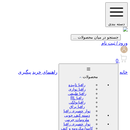
دسته بندی
جستجو در میان محصولات ...
ورود / ثبت نام
0
خانه
راهنمای خرید
پیگیری
محصولات
رافیا تابیده
رافیا نواری
رافیا طبیعی
رافیا RL
رافیاپولکی
رافیا براق
نوار حصیری رافیا
دسته کیف چوبی
ملزومات چرمی
نوار حصیری رافیا
کاموا،مکرومه و کنف