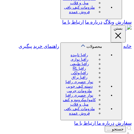
میل و قلاب
ملزومات کیف بافی
فروش عمده
سفارش
وبلاگ
درباره ما
ارتباط با ما
بستن
خانه
راهنمای خرید
پیگیری
محصولات
رافیا تابیده
رافیا نواری
رافیا طبیعی
رافیا RL
رافیاپولکی
رافیا براق
نوار حصیری رافیا
دسته کیف چوبی
ملزومات چرمی
نوار حصیری رافیا
کاموا،مکرومه و کنف
میل و قلاب
ملزومات کیف بافی
فروش عمده
سفارش
درباره ما
ارتباط با ما
جستجو ...