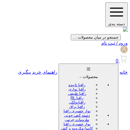
دسته بندی
جستجو در میان محصولات ...
ورود / ثبت نام
0
خانه
راهنمای خرید
پیگیری
محصولات
رافیا تابیده
رافیا نواری
رافیا طبیعی
رافیا RL
رافیاپولکی
رافیا براق
نوار حصیری رافیا
دسته کیف چوبی
ملزومات چرمی
نوار حصیری رافیا
کاموا،مکرومه و کنف