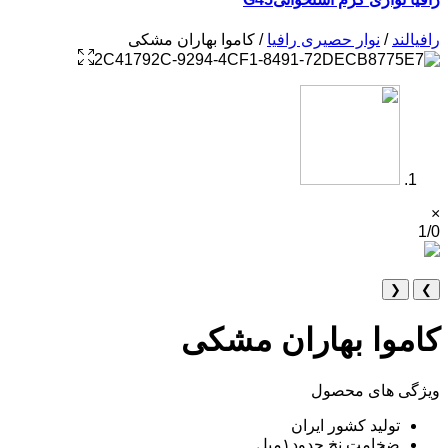
رافیالند
/
نوار حصیری رافیا
/ کاموا بهاران مشکی
×
1/0
❮
❯
کاموا بهاران مشکی
ویژگی های محصول
تولید کشور ایران
ضخامت نخ حدود۱میل