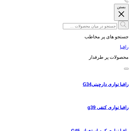
بستن
جستجو های پر مخاطب
رافیا
محصولات پر طرفدار
رافیا نواری دارچینیG34
رافیا نواری کنفی g39
رافیا نواری کرم استخوانیG45