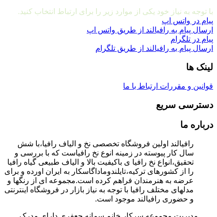
مشاوره و ارتباط با ما
با توجه به نیاز خود یکی از موارد زیر را برای ارتباط انتخاب کنید.
پیام در واتس اپ
ارسال پیام به رافیالند از طریق واتس اپ
پیام در تلگرام
ارسال پیام به رافیالند از طریق تلگرام
لینک ها
قوانین و مقررات
ارتباط با ما
دسترسی سریع
درباره ما
رافیالند اولین فروشگاه تخصصی نخ و الیاف رافیا،با شش
سال کار پیوسته در زمینه انوع نخ رافیاست که با بررسی و
تحقیق،انواع نخ رافیا ی باکیفیت بالا و الیاف طبیعی گیاه رافیا
را از کشورهای ترکیه،تایلندوماداگاسکار به ایران اورده و برای
عرضه به هنرمندان فراهم کرده است.مجموعه ای از رنگها و
مدلهای مختلف رافیا با توجه به نیاز بازار در فروشگاه اینترنتی
و حضوری رافیالند موجود است.
مدیریت مجموعه سرکار خانم سمانه جعفری دارای مدرک