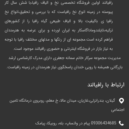
رافیالند اولین فروشگاه تخصصی نخ و الیاف رافیا،با شش سال کار
پیوسته در زمینه انوع نخ رافیاست که با بررسی و تحقیق،انواع نخ
رافیا ی باکیفیت بالا و الیاف طبیعی گیاه رافیا را از کشورهای
ترکیه،تایلندوماداگاسکار به ایران اورده و برای عرضه به هنرمندان
فراهم کرده است.مجموعه ای از رنگها و مدلهای مختلف رافیا با توجه
به نیاز بازار در فروشگاه اینترنتی و حضوری رافیالند موجود است.
مدیریت مجموعه سرکار خانم سمانه جعفری دارای مدرک کارشناسی ارشد
بازرگانی همیشه با رویی خندان پاسخگوی نیاز هنرمندان در زمینه رافیاست.
ارتباط با رافیالند
گیلان، بندرانزلی،غازیان، میدان مالا، خ معلم، روبروی درمانگاه تامین
اجتماعی
09306434685 پیام در واتساپ، بله، روبیکا، پیامک