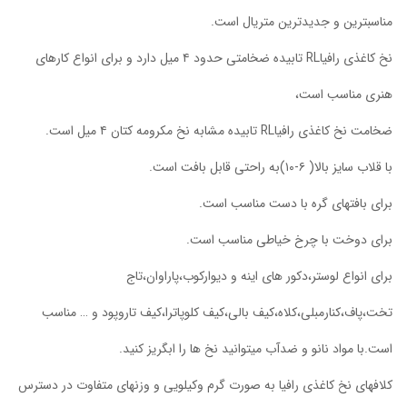
مناسبترین و جدیدترین متریال است.
نخ کاغذی رافیاRL تابیده ضخامتی حدود ۴ میل دارد و برای انواع کارهای
هنری مناسب است،
ضخامت نخ کاغذی رافیاRL تابیده مشابه نخ مکرومه کتان ۴ میل است.
با قلاب سایز بالا( ۶-۱۰)به راحتی قابل بافت است.
برای بافتهای گره با دست مناسب است.
برای دوخت با چرخ خیاطی مناسب است.
برای انواع لوستر،دکور های اینه و دیوارکوب،پاراوان،تاج
تخت،پاف،کنارمبلی،کلاه،کیف بالی،کیف کلوپاترا،کیف تاروپود و … مناسب
است.با مواد نانو و ضدآب میتوانید نخ ها را ابگریز کنید.
کلافهای نخ کاغذی رافیا به صورت گرم وکیلویی و وزنهای متفاوت در دسترس