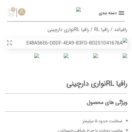
0
دسته بندی
رافیالند
/
رافیا RL
/ رافیا RLنواری دارچینی
رافیا RLنواری دارچینی
ویژگی های محصول
ضخامت حدود ۵ میلیمتر
مناسب دوخت با چرخ خیاطی،چسباندن