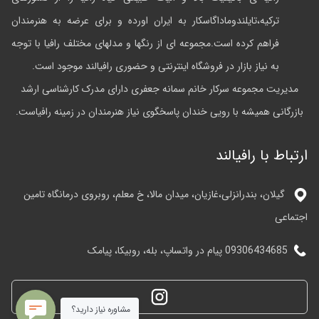
ترکیه،تایلندوماداگاسکار به ایران اورده و برای عرضه به هنرمندان
فراهم کرده است.مجموعه ای از رنگها و مدلهای مختلف رافیا با توجه
به نیاز بازار در فروشگاه اینترنتی و حضوری رافیالند موجود است.
مدیریت مجموعه سرکار خانم سمانه جعفری دارای مدرک کارشناسی ارشد
بازرگانی همیشه با رویی خندان پاسخگوی نیاز هنرمندان در زمینه رافیاست.
ارتباط با رافیالند
گیلان، بندرانزلی،غازیان، میدان مالا، خ معلم، روبروی درمانگاه تامین
اجتماعی
09306434685 پیام در واتساپ، بله، روبیکا، پیامک
مشاوره نیاز دارید؟