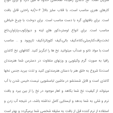
متریال است. نخ کاغذی رافیاRL ضخامتی حدود ۵ میل دارد و برای انواع
کارهای هنری مناسب است، با قلاب سایز بالا( ۶-۱۰)به راحتی قابل بافت
است. برای بافتهای گره با دست مناسب است. برای دوخت با چرخ خیاطی
مناسب است. برای انواع لوستر،دکور های اینه و دیوارکوب،پاراوان،تاج
تخت،پاف،کنارمبلی،کلاه،کیف بالی،کیف کلوپاترا،کیف تاروپود و … مناسب
است.با مواد نانو و ضدآب میتوانید نخ ها را ابگریز کنید. کلافهای نخ کاغذی
رافیا به صورت گرم وکیلویی و وزنهای متفاوت در دسترس شما هنرمندان
است،تا شروع به خلق هنر با دستان هنرمندتون کنید و لذت ببرید.جنس نخها
کاغذی است و قابل شستشو در ماشین لباسشویی نیست.خیس شدن با آب
میتواند از کیفیت نخ شما بکاهد و اهار موجود در نخ را از بین ببرد و بافت
نرم و شلی به شما بدهد و ایستایی کامل نداشته باشد، در نتیجه آب زدن و
استفاده از نرم کننده قبل از بافت به سلیقه شخصی شما برمیگردد و بهتر است