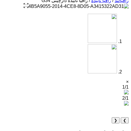
رافیالند
/
رافیا تابیده
/ رافیا تابیده دارچینی G34
×
1/1
2/1
❮
❯