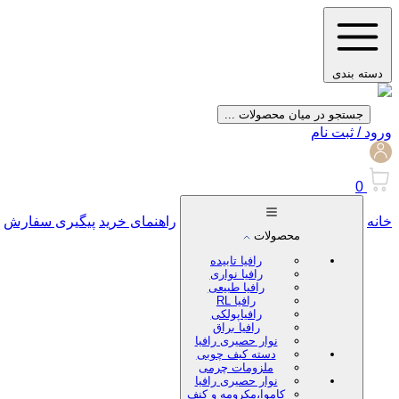
دسته بندی
جستجو در میان محصولات ...
ورود / ثبت نام
0
خانه
راهنمای خرید
پیگیری سفارش
محصولات
رافیا تابیده
رافیا نواری
رافیا طبیعی
رافیا RL
رافیاپولکی
رافیا براق
نوار حصیری رافیا
دسته کیف چوبی
ملزومات چرمی
نوار حصیری رافیا
کاموا،مکرومه و کنف