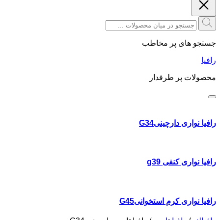
جستجو های پر مخاطب
رافیا
محصولات پر طرفدار
رافیا نواری دارچینیG34
رافیا نواری کنفی g39
رافیا نواری کرم استخوانیG45