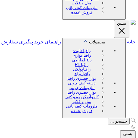
میل و قلاب
ملزومات کیف بافی
فروش عمده
بستن
خانه
راهنمای خرید
پیگیری سفارش
محصولات
رافیا تابیده
رافیا نواری
رافیا طبیعی
رافیا RL
رافیاپولکی
رافیا براق
نوار حصیری رافیا
دسته کیف چوبی
ملزومات چرمی
نوار حصیری رافیا
کاموا،مکرومه و کنف
میل و قلاب
ملزومات کیف بافی
فروش عمده
جستجو ...
بستن