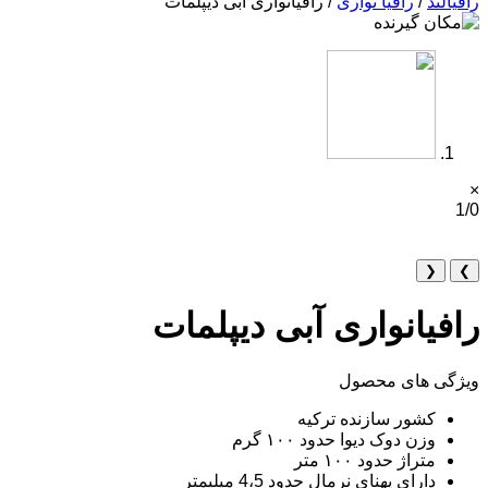
رافیالند
/
رافیا نواری
/ رافیانواری آبی دیپلمات
×
1/0
❮
❯
رافیانواری آبی دیپلمات
ویژگی های محصول
کشور سازنده ترکیه
وزن دوک دیوا حدود ۱۰۰ گرم
متراژ حدود ۱۰۰ متر
دارای پهنای نرمال حدود 4،5 میلیمتر