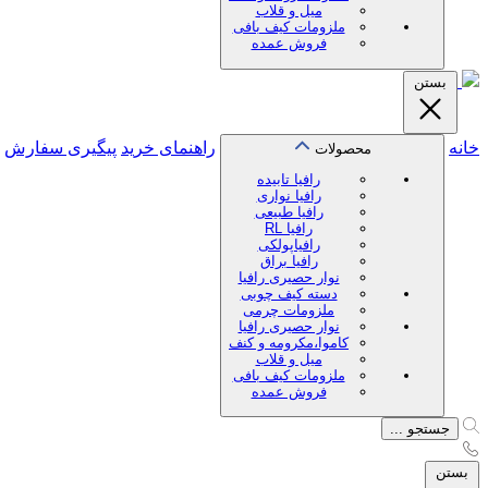
میل و قلاب
ملزومات کیف بافی
فروش عمده
بستن
خانه
راهنمای خرید
پیگیری سفارش
محصولات
رافیا تابیده
رافیا نواری
رافیا طبیعی
رافیا RL
رافیاپولکی
رافیا براق
نوار حصیری رافیا
دسته کیف چوبی
ملزومات چرمی
نوار حصیری رافیا
کاموا،مکرومه و کنف
میل و قلاب
ملزومات کیف بافی
فروش عمده
جستجو ...
بستن