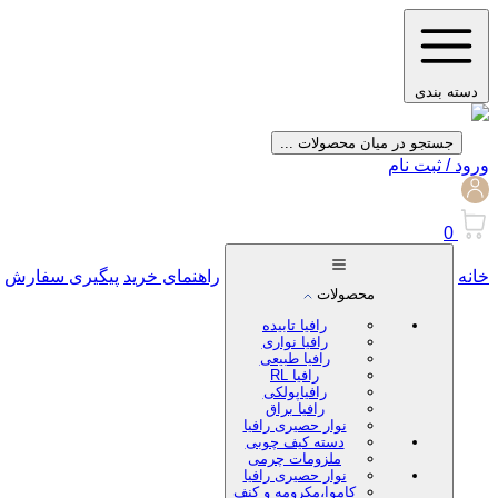
دسته بندی
جستجو در میان محصولات ...
ورود / ثبت نام
0
خانه
راهنمای خرید
پیگیری سفارش
محصولات
رافیا تابیده
رافیا نواری
رافیا طبیعی
رافیا RL
رافیاپولکی
رافیا براق
نوار حصیری رافیا
دسته کیف چوبی
ملزومات چرمی
نوار حصیری رافیا
کاموا،مکرومه و کنف