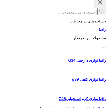
جستجو های پر مخاطب
رافیا
محصولات پر طرفدار
رافیا نواری دارچینیG34
رافیا نواری کنفی g39
رافیا نواری کرم استخوانیG45