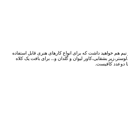
اری کشور سازنده ترکیه دارای پهنای نرمال حدود 4،5 میل است .اگر نوارهای کاغذی را باز کنید پهنا تا حدود 1سانت و نیم هم خواهید داشت که برای انواع کارهای هنری قابل استفاده
دکوری مثل ایینه ،لوستر،زیر بشقابی،کاور لیوان و گلدان و... برای بافت یک کلاه
ا دوعدد کافیست.