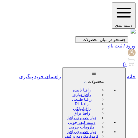
دسته بندی
جستجو در میان محصولات ...
ورود / ثبت نام
0
خانه
راهنمای خرید
پیگیری
محصولات
رافیا تابیده
رافیا نواری
رافیا طبیعی
رافیا RL
رافیاپولکی
رافیا براق
نوار حصیری رافیا
دسته کیف چوبی
ملزومات چرمی
نوار حصیری رافیا
کاموا،مکرومه و کنف