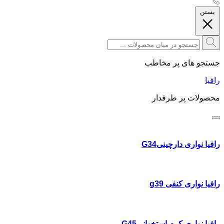
بستن
جستجو های پر مخاطب
رافیا
محصولات پر طرفدار
رافیا نواری دارچینیG34
رافیا نواری کنفی g39
رافیا نواری کرم استخوانیG45