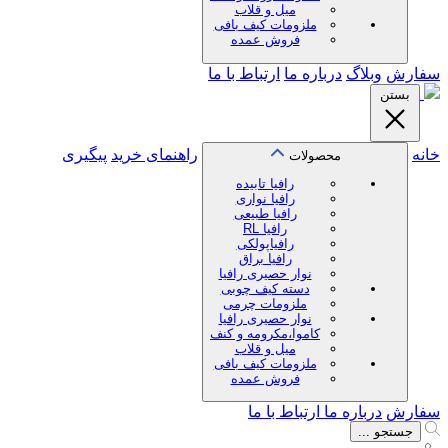
میل و قلاب
ملزومات کیف بافی
فروش عمده
سفارش
وبلاگ
درباره ما
ارتباط با ما
بستن
خانه
راهنمای خرید
پیگیری
محصولات
رافیا تابیده
رافیا نواری
رافیا طبیعی
رافیا RL
رافیاپولکی
رافیا براق
نوار حصیری رافیا
دسته کیف چوبی
ملزومات چرمی
نوار حصیری رافیا
کاموا،مکرومه و کنف
میل و قلاب
ملزومات کیف بافی
فروش عمده
سفارش
درباره ما
ارتباط با ما
جستجو ...