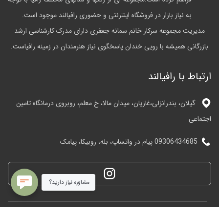
به نیاز بازار در فروشگاه اینترنتی و حضوری رافیالند موجود است.
مدیریت مجموعه سرکار خانم سمانه جعفری دارای مدرک کارشناسی ارشد
بازرگانی همیشه با رویی خندان پاسخگوی نیاز هنرمندان در زمینه رافیاست.
ارتباط با رافیالند
گیلان، بندرانزلی،غازیان، میدان مالا، خ معلم، روبروی درمانگاه تامین
اجتماعی
09306434685 پیام در واتساپ، بله، روبیکا، پیامک
مشاوره نیاز دارید؟
تمامی حقوق این وبسایت متعلق به رافیالند می باشد.