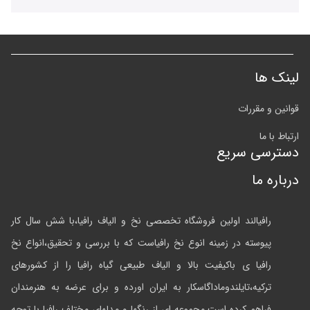
لینک ها
قوانین و مقررات
ارتباط با ما
دسترسی سریع
درباره ما
رافیالند اولین فروشگاه تخصصی نخ و الیاف رافیا،با شش سال کار
پیوسته در زمینه انوع نخ رافیاست که با بررسی و تحقیق،انواع نخ
رافیا ی باکیفیت بالا و الیاف طبیعی گیاه رافیا را از کشورهای
ترکیه،تایلندوماداگاسکار به ایران اورده و برای عرضه به هنرمندان
فراهم کرده است.مجموعه ای از رنگها و مدلهای مختلف رافیا با توجه